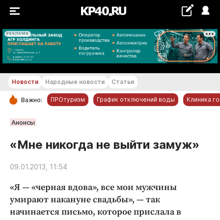
РЕКЛАМА
+11...+12 °С
Новости
Народные новости
Статьи
ПРОтуризм
График отключений воды
Клиника г
Важно:
РУБРИКИ
Анонсы
Обнинск
«Мне никогда не выйти замуж»
Новости компаний
09.01.2013, 11:54
Статьи
Народные новости
«Я — «черная вдова», все мои мужчины
Авто и транспорт
умирают накануне свадьбы», — так
начинается письмо, которое прислала в
Благоустройство