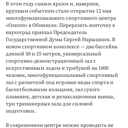
Интересное чтиво
В этом году самым ярким и, наверное,
Клиника года
крупным событием стало открытие 12 мая
многофункционального спортивного центра
Бренд года
«Олимп» в Обнинске. Перерезать ленточку в
Работодатель года
наукоград приехал Председатель
Государственной Думы Сергей Нарышкин. В
новом спортивном комплексе — два бассейна
длиной 50 и 25 метров, универсальный
спортивно-демонстрационный зал с
искусственным льдом и трибуной на 1000
человек, многофункциональный спортивный
зал с разметкой под игровые виды спорта и
баскетбольными кольцами, зал сухого
плавания, детская и релаксационная ванны,
три тренажерных зала для силовой
подготовки.
В современном центре можно проводить не