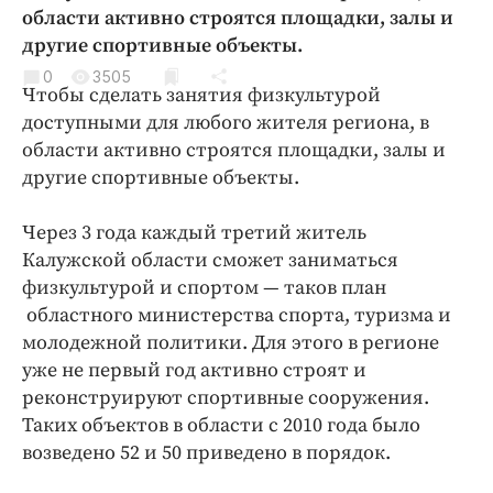
Криминал
области активно строятся площадки, залы и
другие спортивные объекты.
Культура
0
3505
Недвижимость и ЖКХ
Чтобы сделать занятия физкультурой
Образование
доступными для любого жителя региона, в
Общество
области активно строятся площадки, залы и
другие спортивные объекты.
Погода
Праздники
Через 3 года каждый третий житель
Происшествия
Калужской области сможет заниматься
Спорт
физкультурой и спортом — таков план
Экономика и бизнес
областного министерства спорта, туризма и
молодежной политики. Для этого в регионе
ПРОЕКТЫ
уже не первый год активно строят и
реконструируют спортивные сооружения.
Блоги
Таких объектов в области с 2010 года было
Издания
возведено 52 и 50 приведено в порядок.
Медиаперсона