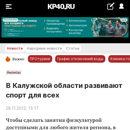
РЕКЛАМА
+17...+18 °С
Новости
Народные новости
Статьи
ПРОтуризм
График отключений воды
Клиника г
Важно:
РУБРИКИ
Анонсы
Обнинск
В Калужской области развивают
Новости компаний
спорт для всех
Статьи
Народные новости
28.11.2012, 15:17
Авто и транспорт
Чтобы сделать занятия физкультурой
Благоустройство
доступными для любого жителя региона, в