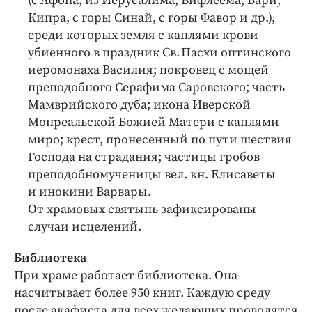
(с Афона, из Иерусалима, Вифлеема, Бари,
Кипра, с горы Синай, с горы Фавор и др.),
среди которых земля с каплями крови
убиенного в праздник Св. Пасхи оптинского
иеромонаха Василия; покровец с мощей
преподобного Серафима Саровского; часть
Мамврийского дуба; икона Иверской
Монреальской Божией Матери с каплями
миро; крест, пронесенный по пути шествия
Господа на страдания; частицы гробов
преподобномученицы вел. кн. Елисаветы
и инокини Варвары.
От храмовых святынь зафиксированы
случаи исцелений.
Библиотека
При храме работает библиотека. Она
насчитывает более 950 книг. Каждую среду
после акафиста для всех желающих проводятся