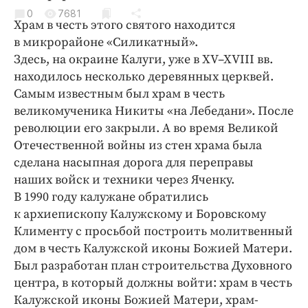
Криминал
0
7681
Храм в честь этого святого находится
Культура
в микрорайоне «Силикатный».
Недвижимость и ЖКХ
Здесь, на окраине Калуги, уже в XV–XVIII вв.
Образование
находилось несколько деревянных церквей.
Общество
Самым известным был храм в честь
великомученика Никиты «на Лебедани». После
Погода
революции его закрыли. А во время Великой
Праздники
Отечественной войны из стен храма была
Происшествия
сделана насыпная дорога для переправы
Спорт
наших войск и техники через Яченку.
Экономика и бизнес
В 1990 году калужане обратились
к архиепископу Калужскому и Боровскому
ПРОЕКТЫ
Клименту с просьбой построить молитвенный
дом в честь Калужской иконы Божией Матери.
Блоги
Был разработан план строительства Духовного
Издания
центра, в который должны войти: храм в честь
Медиаперсона
Калужской иконы Божией Матери, храм-