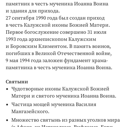
Интересное чтиво
памятник в честь мученика Иоанна Воина
Клиника года
и здания для прихода.
27 сентября 1990 года был создан приход
Бренд года
в честь Калужской иконы Божией Матери.
Работодатель года
Первое богослужение совершено 31 июля
1993 года архиепископом Калужским
и Боровским Климентом. В память воинов,
погибших в Великой Отечественной войне,
9 мая 1994 года заложен фундамент храма-
памятника в честь мученика Иоанна Воина.
Святыни
Чудотворные иконы Калужской Божией
Матери и святого мученика Иоанна Воина.
Частица мощей мученика Василия
Мангазейского.
Множество святынь из разных уголков мира