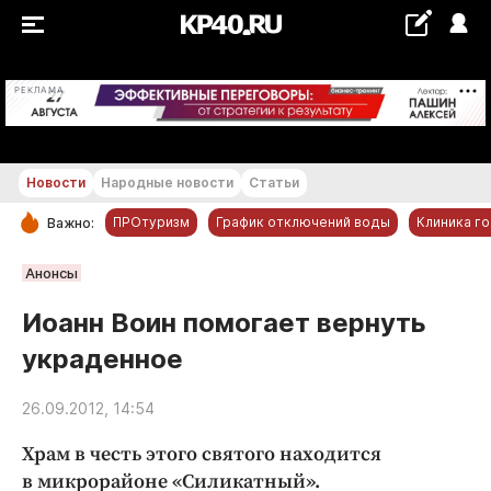
+18...+19 °С
РЕКЛАМА
Новости
Народные новости
Статьи
ПРОтуризм
График отключений воды
Клиника г
Важно:
РУБРИКИ
Анонсы
Обнинск
Иоанн Воин помогает вернуть
Новости компаний
украденное
Статьи
Народные новости
26.09.2012, 14:54
Авто и транспорт
Храм в честь этого святого находится
Благоустройство
в микрорайоне «Силикатный».