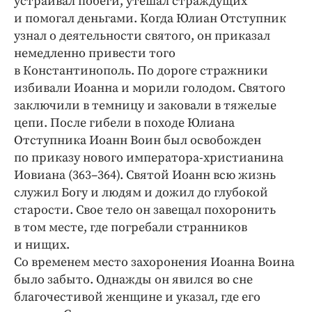
устраивал побеги, утешал страждущих
и помогал деньгами. Когда Юлиан Отступник
узнал о деятельности святого, он приказал
немедленно привести того
в Константинополь. По дороге стражники
избивали Иоанна и морили голодом. Святого
заключили в темницу и заковали в тяжелые
цепи. После гибели в походе Юлиана
Отступника Иоанн Воин был освобожден
по приказу нового императора-христианина
Иовиана (363–364). Святой Иоанн всю жизнь
служил Богу и людям и дожил до глубокой
старости. Свое тело он завещал похоронить
в том месте, где погребали странников
и нищих.
Со временем место захоронения Иоанна Воина
было забыто. Однажды он явился во сне
благочестивой женщине и указал, где его