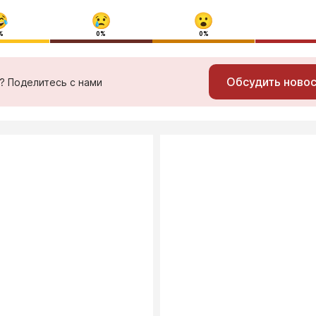
%
0%
0%
Обсудить ново
ь? Поделитесь с нами