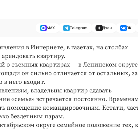
MAX
Telegram
Дзен
ВК
вления в Интернете, в газетах, на столбах
 арендовать квартиру.
й о съемных квартирах — в Ленинском округе
ощади он сильно отличается от остальных, з
р в него входит.
явлениям, владельцы квартир сдавать
ние «семье» встречается постоянно. Времена
ать помещение командировочным. Кстати, час
лько бездетным парам.
Октябрьском округе семейное положение тех, 
.