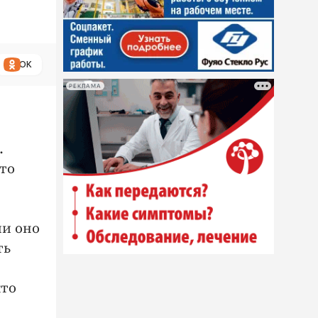
ОК
РЕКЛАМА
.
ато
ми оно
ть
кто