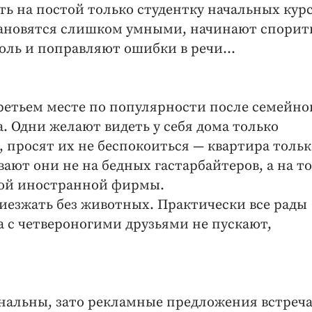
ть на постой только студентку начальных курс
становятся слишком умными, начинают спорит
ноль и поправляют ошибки в речи…
ретьем месте по популярности после семейно
. Одни желают видеть у себя дома только
, просят их не беспокоиться — квартира тольк
ают они не на бедных гастарбайтеров, а на то
гой иностранной фирмы.
иезжать без животных. Практически все рады
да с четвероногими друзьями не пускают,
анальны, зато рекламные предложения встреч