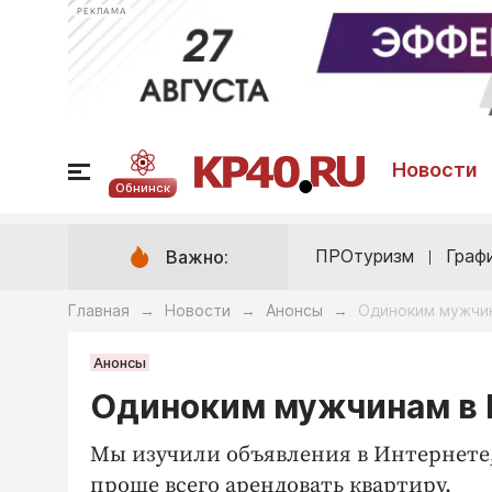
РЕКЛАМА
Новости
Обнинск
ПРОтуризм
Граф
Важно:
Главная
Новости
Анонсы
Одиноким мужчин
→
→
→
Анонсы
Одиноким мужчинам в К
Мы изучили объявления в Интернете, 
проще всего арендовать квартиру.