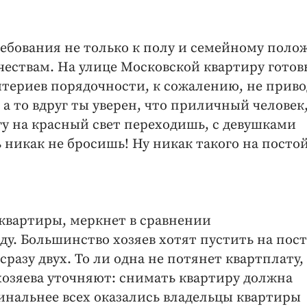
ебования не только к полу и семейному пол
чествам. На улице Московской квартиру готов
териев порядочности, к сожалению, не приво
 а то вдруг ты уверен, что приличный человек
гу на красный свет переходишь, с девушками
ь никак не бросишь! Ну никак такого на посто
квартиры, меркнет в сравнении
у. Большинство хозяев хотят пустить на пос
разу двух. То ли одна не потянет квартплату,
хозяева уточняют: снимать квартиру должна
гинальнее всех оказались владельцы квартиры