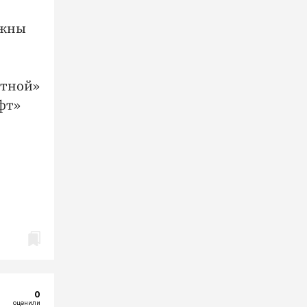
лжны
ютной»
фт»
0
оценили