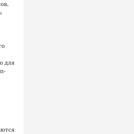
ов.
ь
го
о для
п-
аются