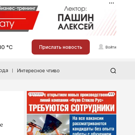
30 °С
Прислать новость
Войти
ода
Интересное чтиво
РЕКЛАМА
е