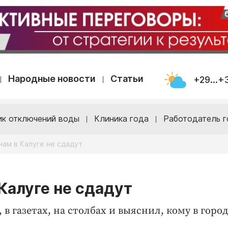
Народные новости
Статьи
+29...+
ик отключений воды
Клиника года
Работодатель г
ам в Калуге не сдадут
алуге не сдадут
в газетах, на столбах и выяснил, кому в город