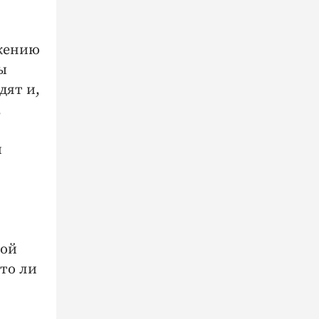
ожению
ы
дят и,
,
й
той
 то ли