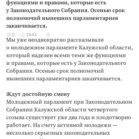
функциями и правами, которые есть
Криминал
у Законодательного Собрания. Осенью срок
Культура
полномочий нынешних парламентариев
Недвижимость и ЖКХ
заканчивается.
Образование
0
2645
Мы уже неоднократно рассказывали
Общество
о молодежном парламенте Калужской области,
Погода
который наделен всеми теми же функциями
Праздники
и правами, которые есть у Законодательного
Происшествия
Собрания. Осенью срок полномочий
нынешних парламентариев заканчивается.
Спорт
Экономика и бизнес
Ждут достойную смену
ПРОЕКТЫ
Молодежный парламент при Законодательном
Собрании Калужской области четвертого
Блоги
созыва существует уже два года и плодотворно
Издания
работает. На счету активной молодежи —
Медиаперсона
несколько серьезных законодательных