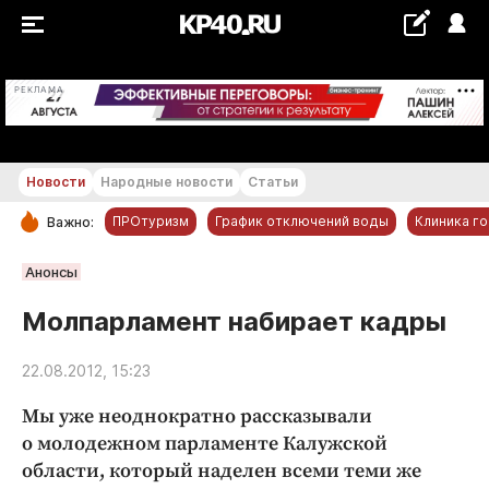
+26...+27 °С
РЕКЛАМА
Новости
Народные новости
Статьи
ПРОтуризм
График отключений воды
Клиника г
Важно:
РУБРИКИ
Анонсы
Обнинск
Молпарламент набирает кадры
Новости компаний
22.08.2012, 15:23
Статьи
Народные новости
Мы уже неоднократно рассказывали
Авто и транспорт
о молодежном парламенте Калужской
области, который наделен всеми теми же
Благоустройство