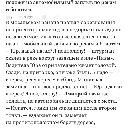
похожи на автомобильный заплыв по рекам
Криминал
и болотам.
Культура
0
2722
Недвижимость и ЖКХ
В Мосальском районе прошли соревнования
по ориентированию для внедорожников «День
Образование
независимости», которые оказались похожи
Общество
на автомобильный заплыв по рекам и болотам.
Погода
— Юр, давай назад? Я подтолкну! — штурман
Праздники
скачет в реке вокруг завязшей в иле «Нивы».
Происшествия
Водитель Юра отрицательно качает головой.
Сзади, на пригорке, они уже были. А надо —
Спорт
вперед: реку пересечь вброд. Минутная
Экономика и бизнес
заминка — и новое предложение: — Юр, а давай
ПРОЕКТЫ
вперед! Я подтолкну! —
Дмитрий
начинает
толкать, но автомобиль не двигается с места.
Блоги
— Кажется, гонки мы закончим после второй
Издания
точки, — вздыхает он и замечает
Медиаперсона
на противоположном берегу дерево,