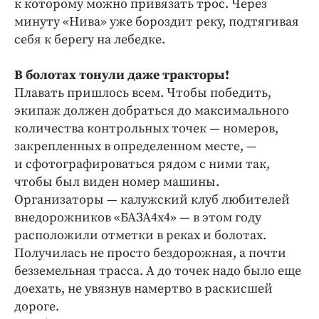
к которому можно привязать трос. Через
Интересное чтиво
минуту «Нива» уже бороздит реку, подтягивая
Клиника года
себя к берегу на лебедке.
Бренд года
Работодатель года
В болотах тонули даже тракторы!
Плавать пришлось всем. Чтобы победить,
экипаж должен добраться до максимального
количества контрольных точек — номеров,
закрепленных в определенном месте, —
и сфотографироваться рядом с ними так,
чтобы был виден номер машины.
Организаторы — калужский клуб любителей
внедорожников «БАЗА4x4» — в этом году
расположили отметки в реках и болотах.
Получилась не просто бездорожная, а почти
безземельная трасса. А до точек надо было еще
доехать, не увязнув намертво в раскисшей
дороге.