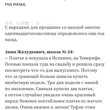
Криминал
год назад.
Культура
Недвижимость и ЖКХ
0
2732
Образование
С нарядами для прощания со школой многие
Общество
одиннадцатиклассницы определились еще год
назад.
Погода
Праздники
Анна Желудкевич, школа № 24:
Происшествия
— Платье я покупала в Испании, на Тенерифе.
Спорт
Осенью поехала туда на свадьбу и решила сразу
Экономика и бизнес
посмотреть что-то для выпускного. Потому
что за границей больше шансов купить
ПРОЕКТЫ
необычную модель. Три дня ходили с мамой
по магазинам. Сначала купили два платья,
Блоги
а потом случайно увидели очень красивый
Издания
наряд: бежевое коктейльное платье из жатого
Медиаперсона
шелка. Очень нежное и легкое! Туфли тоже