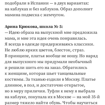
Интересное чтиво
подобрали в Испании — в двух вариантах:
Клиника года
на каблуках и без каблуков. Образ дополнит
мамина подвеска с жемчугом.
Бренд года
Работодатель года
Арина Крюкова, школа № 5:
— Идею образа на выпускной мне предложила
мама, и мне эта идея очень понравилась.
Я всегда в одежде придерживаюсь классики.
Не люблю ярких цветов, блесток, страз.
В принципе, платья вообще не ношу. Но наряд
для выпускного мы придумали необычный
и решили шить его на заказ. Обратились
к женщине, которая шьет танцевальные
костюмы. За тканью ездили в Москву. Платье
длинное, в пол, и достаточно открытое,
но в меру приличия. Туфли к нему я выбрала
на каблуке, покупала их в Москве — на мой 35‑й
размер тяжело найти обувь. Чтобы научиться