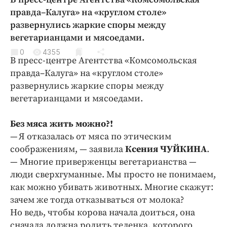
Криминал
правда–Калуга» на «круглом столе»
Культура
развернулись жаркие споры между
вегетарианцами и мясоедами.
Недвижимость и ЖКХ
Образование
0
4355
В пресс-центре Агентства «Комсомольская
Общество
правда–Калуга» на «круглом столе»
Погода
развернулись жаркие споры между
вегетарианцами и мясоедами.
Праздники
Происшествия
Без мяса жить можно?!
Спорт
— Я отказалась от мяса по этическим
Экономика и бизнес
соображениям, — заявила
Ксения ЧУЙКИНА
.
— Многие приверженцы вегетарианства —
ПРОЕКТЫ
люди сверхгуманные. Мы просто не понимаем,
Блоги
как можно убивать животных. Многие скажут:
зачем же тогда отказываться от молока?
Издания
Но ведь, чтобы корова начала доиться, она
Медиаперсона
сначала должна родить теленка, которого