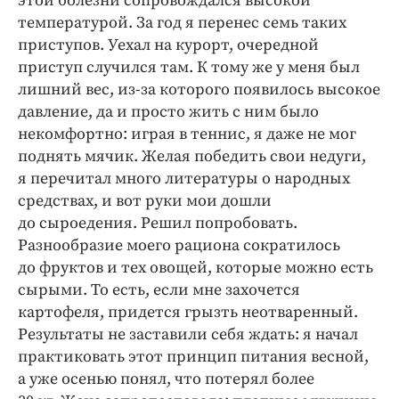
этой болезни сопровождался высокой
температурой. За год я перенес семь таких
приступов. Уехал на курорт, очередной
приступ случился там. К тому же у меня был
лишний вес, из-за которого появилось высокое
давление, да и просто жить с ним было
некомфортно: играя в теннис, я даже не мог
поднять мячик. Желая победить свои недуги,
я перечитал много литературы о народных
средствах, и вот руки мои дошли
до сыроедения. Решил попробовать.
Разнообразие моего рациона сократилось
до фруктов и тех овощей, которые можно есть
сырыми. То есть, если мне захочется
картофеля, придется грызть неотваренный.
Результаты не заставили себя ждать: я начал
практиковать этот принцип питания весной,
а уже осенью понял, что потерял более