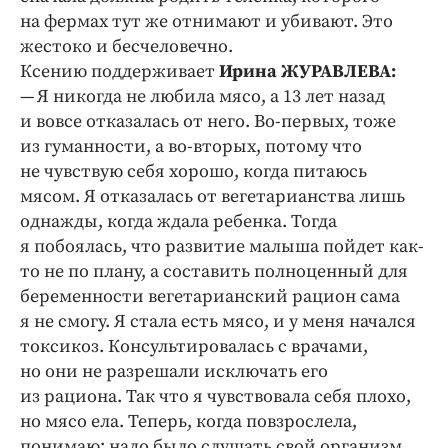
Интересное чтиво
на фермах тут же отнимают и убивают. Это
Клиника года
жестоко и бесчеловечно.
Бренд года
Ксению поддерживает
Ирина ЖУРАВЛЕВА:
— Я никогда не любила мясо, а 13 лет назад
Работодатель года
и вовсе отказалась от него. Во‑первых, тоже
из гуманности, а во‑вторых, потому что
не чувствую себя хорошо, когда питаюсь
мясом. Я отказалась от вегетарианства лишь
однажды, когда ждала ребенка. Тогда
я побоялась, что развитие малыша пойдет как-
то не по плану, а составить полноценный для
беременности вегетарианский рацион сама
я не смогу. Я стала есть мясо, и у меня начался
токсикоз. Консультировалась с врачами,
но они не разрешали исключать его
из рациона. Так что я чувствовала себя плохо,
но мясо ела. Теперь, когда повзрослела,
понимаю: надо было слушать свой организм,