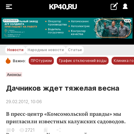
РЕКЛАМА
+21...+22 °С
Новости
Народные новости
Статьи
ПРОтуризм
График отключений воды
Клиника г
Важно:
РУБРИКИ
Анонсы
Обнинск
Дачников ждет тяжелая весна
Новости компаний
29.02.2012, 10:06
Статьи
Народные новости
В пресс-центр «Комсомольской правды» мы
Авто и транспорт
пригласили известных калужских садоводов.
Благоустройство
0
2721