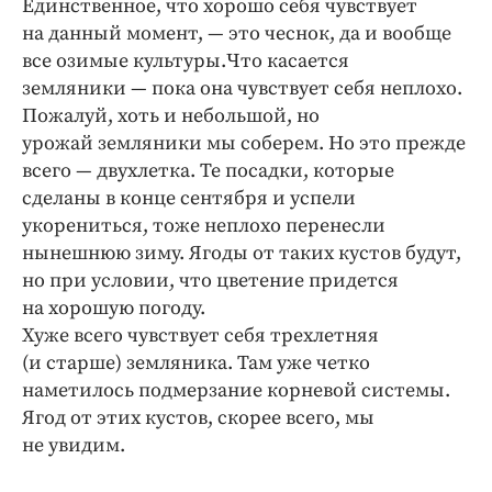
Единственное, что хорошо себя чувствует
Интересное чтиво
на данный момент, — это чеснок, да и вообще
Клиника года
все озимые культуры.Что касается
Бренд года
земляники — пока она чувствует себя неплохо.
Работодатель года
Пожалуй, хоть и небольшой, но
урожай земляники мы соберем. Но это прежде
всего — двухлетка. Те посадки, которые
сделаны в конце сентября и успели
укорениться, тоже неплохо перенесли
нынешнюю зиму. Ягоды от таких кустов будут,
но при условии, что цветение придется
на хорошую погоду.
Хуже всего чувствует себя трехлетняя
(и старше) земляника. Там уже четко
наметилось подмерзание корневой системы.
Ягод от этих кустов, скорее всего, мы
не увидим.