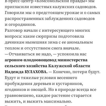
В пресс-центр «Комсомольской правды» мы
Криминал
пригласили известных калужских садоводов.
Культура
Говорили мы о предстоящем урожае и о самых
Недвижимость и ЖКХ
распространенных заблуждениях садоводов
и огородников.
Образование
Разговор начали с интересующего многих
Общество
вопроса: какие сюрпризы подготовила
Погода
дачникам нынешняя зима с ее аномальным
Праздники
теплом и отсутствием снега вначале.
Происшествия
— Отчаиваться не надо, — успокоила нас
агроном-плодоовощевод министерства
Спорт
сельского хозяйства Калужской области
Экономика и бизнес
Надежда БУЛАХОВА.
— Конечно, потери будут.
ПРОЕКТЫ
Будут и тяжелые условия весеннего
пробуждения деревьев и кустарников,
Блоги
ягодников и овощей. Но в природе всегда все
Издания
уравновешено, каждое растение старается
Медиаперсона
выжить, и выжить максимально.