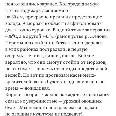
подготовились заранее. Колорадский жук
в этом году зарылся в землю
на 60 см, прекрасно предвидя предстоящие
холода. А морозы в области зафиксированы
достаточно суровые. В одной точке замерзания
о
о
–36
С, а в другой –45
С (район устья р. Желовь,
Перемышльский р‑н). Естественно, деревья
в этих районах пострадали, в первую
очередь — сливы, вишня, алыча. Вполне
вероятно, что они смогут отойти от морозов,
но это будет зависеть от погоды предстоящей
весной. Но вот по прогнозам насекомых-
вредителей, весна будет холодная и в первое
время — дождливая.
Короче говоря, тяжелое нас ждет лето, но могу
сказать с уверенностью — урожай овощных
будет! Мы немного пострадаем с ягодами,
но овощные культуры не подведут!