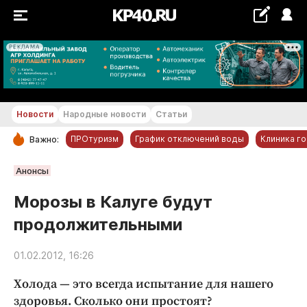
РЕКЛАМА
+21...+22 °С
Новости
Народные новости
Статьи
ПРОтуризм
График отключений воды
Клиника г
Важно:
РУБРИКИ
Анонсы
Обнинск
Морозы в Калуге будут
Новости компаний
продолжительными
Статьи
Народные новости
01.02.2012, 16:26
Авто и транспорт
Холода — это всегда испытание для нашего
Благоустройство
здоровья. Сколько они простоят?