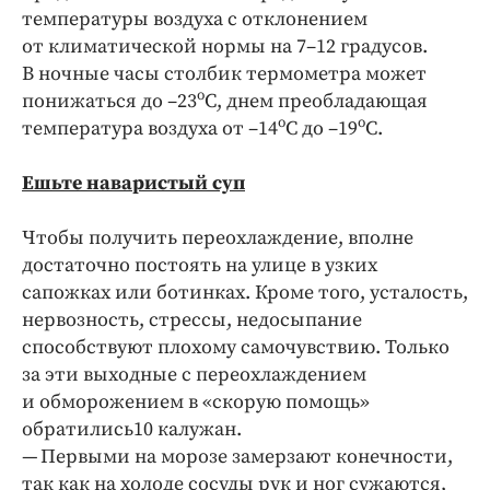
температуры воздуха с отклонением
от климатической нормы на 7–12 градусов.
В ночные часы столбик термометра может
о
понижаться до –23
С, днем преобладающая
о
о
температура воздуха от –14
С до –19
С.
Ешьте наваристый суп
Чтобы получить переохлаждение, вполне
достаточно постоять на улице в узких
сапожках или ботинках. Кроме того, усталость,
нервозность, стрессы, недосыпание
способствуют плохому самочувствию. Только
за эти выходные с переохлаждением
и обморожением в «скорую помощь»
обратились10 калужан.
— Первыми на морозе замерзают конечности,
так как на холоде сосуды рук и ног сужаются,