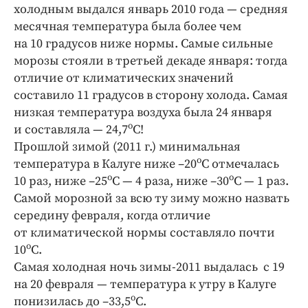
Интересное чтиво
холодным выдался январь 2010 года — средняя
Клиника года
месячная температура была более чем
на 10 градусов ниже нормы. Самые сильные
Бренд года
морозы стояли в третьей декаде января: тогда
Работодатель года
отличие от климатических значений
составило 11 градусов в сторону холода. Самая
низкая температура воздуха была 24 января
о
и составляла — 24,7
С!
Прошлой зимой (2011 г.) минимальная
о
температура в Калуге ниже –20
С отмечалась
о
о
10 раз, ниже –25
С — 4 раза, ниже –30
С — 1 раз.
Самой морозной за всю ту зиму можно назвать
середину февраля, когда отличие
от климатической нормы составляло почти
о
10
С.
Самая холодная ночь зимы‑2011 выдалась с 19
на 20 февраля — температура к утру в Калуге
о
понизилась до –33,5
С.