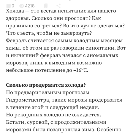
Криминал
0
4218
Холода — это всегда испытание для нашего
Культура
здоровья. Сколько они простоят? Как
Недвижимость и ЖКХ
правильно согреться? Во что лучше одеваться?
Образование
Что съесть, чтобы не замерзнуть?
Общество
Февраль считается самым холодным месяцем
зимы. об этом не раз говорили синоптики. Вот
Погода
и нынешний февраль начался с аномальных
Праздники
морозов, лишь к выходным возможно
Происшествия
о
небольшое потепление до –16
С.
Спорт
Экономика и бизнес
Сколько продержатся холода?
По предварительным прогнозам
ПРОЕКТЫ
Гидрометцентра, такие морозы продержатся
в течение этой и следующей недели.
Блоги
Но рекордных холодов не ожидается.
Издания
Кстати, суровой, с продолжительными
Медиаперсона
морозами была позапрошлая зима. Особенно