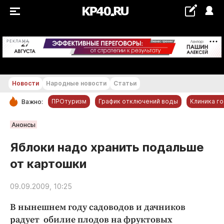
+17...+18 °С
РЕКЛАМА
Новости
Народные новости
Статьи
ПРОтуризм
График отключений воды
Клиника г
Важно:
РУБРИКИ
Анонсы
Обнинск
Яблоки надо хранить подальше
Новости компаний
от картошки
Статьи
Народные новости
09.09.2009, 10:25
Авто и транспорт
В нынешнем году садоводов и дачников
Благоустройство
радует обилие плодов на фруктовых