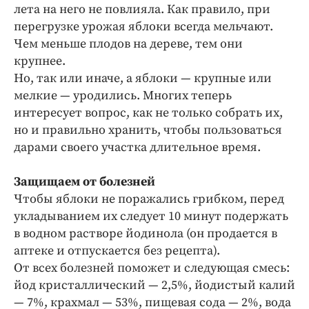
Интересное чтиво
лета на него не повлияла. Как правило, при
Клиника года
перегрузке урожая яблоки всегда мельчают.
Чем меньше плодов на дереве, тем они
Бренд года
крупнее.
Работодатель года
Но, так или иначе, а яблоки — крупные или
мелкие — уродились. Многих теперь
интересует вопрос, как не только собрать их,
но и правильно хранить, чтобы пользоваться
дарами своего участка длительное время.
Защищаем от болезней
Чтобы яблоки не поражались грибком, перед
укладыванием их следует 10 минут подержать
в водном растворе йодинола (он продается в
аптеке и отпускается без рецепта).
От всех болезней поможет и следующая смесь:
йод кристаллический — 2,5%, йодистый калий
— 7%, крахмал — 53%, пищевая сода — 2%, вода