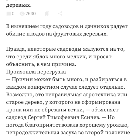
Криминал
деревьях.
Культура
0
2630
Недвижимость и ЖКХ
В нынешнем году садоводов и дачников радует
Образование
обилие плодов на фруктовых деревьях.
Общество
Правда, некоторые садоводы жалуются на то,
Погода
что среди яблок много мелких, и просят
Праздники
объяснить, в чем причина.
Происшествия
Произошла перегрузка
Спорт
— Причин может быть много, и разбираться в
Экономика и бизнес
каждом конкретном случае следует отдельно.
Возможно, это неправильная агротехника или
ПРОЕКТЫ
старое дерево, у которого не сформирована
крона или не обрезаны ветки, — объясняет
Блоги
садовод Сергей Тимофеевич Есичев. — Но
Издания
погода благоприятствовала хорошему урожаю,
Медиаперсона
непродолжительная засуха во второй половине