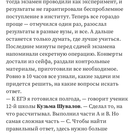
тогда экзамен проводили как эксперимент, и
Интересное чтиво
результаты не гарантировали беспроблемное
Клиника года
поступление в институт. Теперь все гораздо
Бренд года
проще — отмучился один раз, разослал
Работодатель года
результаты в разные вузы, и все. А дальше
останется только думать, где лучше учиться.
Последние минуты перед сдачей экзамена
напоминали секретную операцию. Конверты
достали из сейфа, раздали контрольные
материалы, приготовили все необходимое.
Ровно в 10 часов все узнали, какие задачи им
придется решить, на какие вопросы искать
ответ.
— К ЕГЭ я готовился полгода, — говорит ученик
12-й школы
Кузьма Шувалов
. — Сделал то, на
что рассчитывал. Выполнил части А и В. Но
самая сложная часть — С. Чтобы найти
правильный ответ, здесь нужно больше