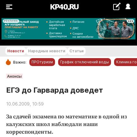
РЕКЛАМА
+18...+19 °С
Новости
Народные новости
Статьи
ПРОтуризм
График отключений воды
Клиника г
Важно:
РУБРИКИ
Анонсы
Обнинск
ЕГЭ до Гарварда доведет
Новости компаний
10.06.2009, 10:59
Статьи
Народные новости
За сдачей экзамена по математике в одной из
Авто и транспорт
калужских школ наблюдали наши
корреспонденты.
Благоустройство