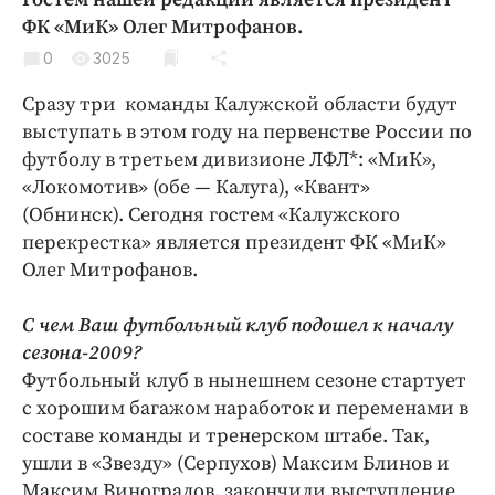
Криминал
ФК «МиК» Олег Митрофанов.
Культура
0
3025
Недвижимость и ЖКХ
Сразу три команды Калужской области будут
Образование
выступать в этом году на первенстве России по
Общество
футболу в третьем дивизионе ЛФЛ*: «МиК»,
Погода
«Локомотив» (обе — Калуга), «Квант»
(Обнинск). Сегодня гостем «Калужского
Праздники
перекрестка» является президент ФК «МиК»
Происшествия
Олег Митрофанов.
Спорт
Экономика и бизнес
С чем Ваш футбольный клуб подошел к началу
сезона-2009?
ПРОЕКТЫ
Футбольный клуб в нынешнем сезоне стартует
Блоги
с хорошим багажом наработок и переменами в
составе команды и тренерском штабе. Так,
Издания
ушли в «Звезду» (Серпухов) Максим Блинов и
Медиаперсона
Максим Виноградов, закончили выступление