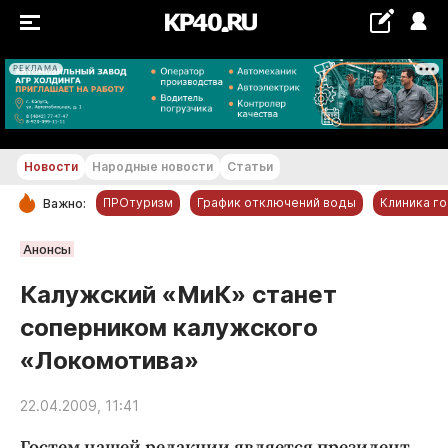
РЕКЛАМА
+21...+22 °С
Новости
Народные новости
Статьи
ПРОтуризм
График отключений воды
Клиника г
Важно:
РУБРИКИ
Анонсы
Обнинск
Калужский «МиК» станет
Новости компаний
соперником калужского
Статьи
«Локомотива»
Народные новости
Авто и транспорт
22.04.2009, 11:41
Благоустройство
Гостем нашей редакции является президент