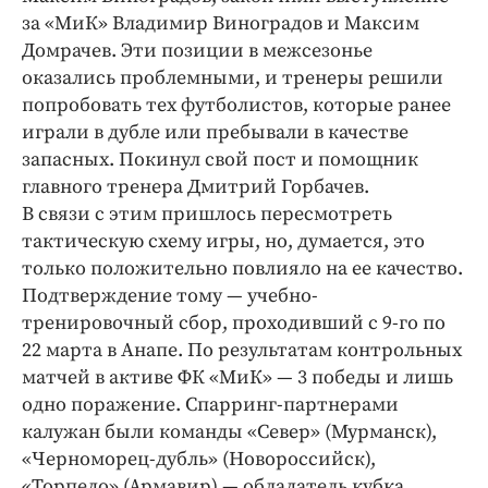
Интересное чтиво
за «МиК» Владимир Виноградов и Максим
Клиника года
Домрачев. Эти позиции в межсезонье
Бренд года
оказались проблемными, и тренеры решили
попробовать тех футболистов, которые ранее
Работодатель года
играли в дубле или пребывали в качестве
запасных. Покинул свой пост и помощник
главного тренера Дмитрий Горбачев.
В связи с этим пришлось пересмотреть
тактическую схему игры, но, думается, это
только положительно повлияло на ее качество.
Подтверждение тому — учебно-
тренировочный сбор, проходивший с 9-го по
22 марта в Анапе. По результатам контрольных
матчей в активе ФК «МиК» — 3 победы и лишь
одно поражение. Спарринг-партнерами
калужан были команды «Север» (Мурманск),
«Черноморец-дубль» (Новороссийск),
«Торпедо» (Армавир) — обладатель кубка