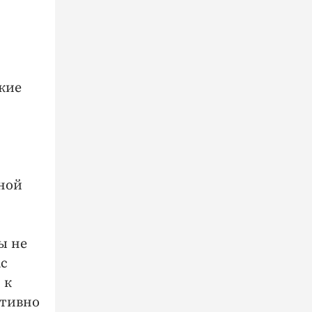
кие
ьной
ы не
ас
 к
ативно