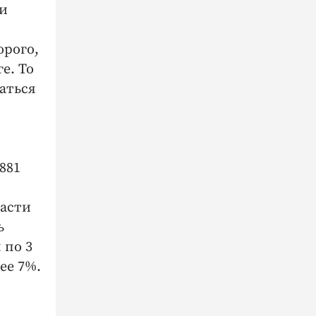
и
»
орого,
е. То
аться
881
ласти
ь
 по 3
ее 7%.