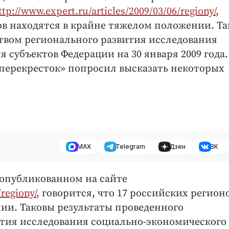
ttp://www.expert.ru/articles/2009/03/06/regiony/
,
нов находятся в крайне тяжелом положении. Т
твом регионального развития исследования
субъектов Федерации на 30 января 2009 года.
перекресток» попросил высказать некоторых
MAX
Telegram
Дзен
ВК
 опубликованном на сайте
regiony/
, говорится, что 17 российских регион
ии. Таковы результаты проведенного
тия исследования социально-экономического