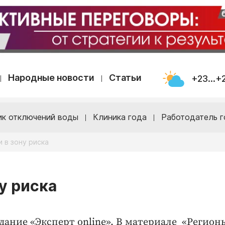
Народные новости
Статьи
+23...+
ик отключений воды
Клиника года
Работодатель г
 в зону риска
у риска
дание «Эксперт online».
В материале «Регион