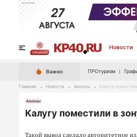
РЕКЛАМА
Новости
Обнинск
ПРОтуризм
Граф
Важно:
Главная
Новости
Анонсы
Калугу поместили
→
→
→
Анонсы
Калугу поместили в зон
Такой вывод сделало авторитетное из