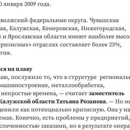
 января 2009 года.
иволжский федеральные округа. Чувашская
ая, Калужская, Кемеровская, Нижегородская,
я и Ярославская области имеют наиболее высо
кризисных» отраслях составляет более 25%,
тия.
ся на плаву
аю, послужило то, что в структуре регионал
машиностроение, металлообработка,
непростые времена, — считает
заместитель
Калужской области Татьяна Розанова
. — Но м
оценили как потенциально кризисную. Она у н
емая. Конечно, есть проблемы у предприятий,
спеченностью заказами, но в результате опер