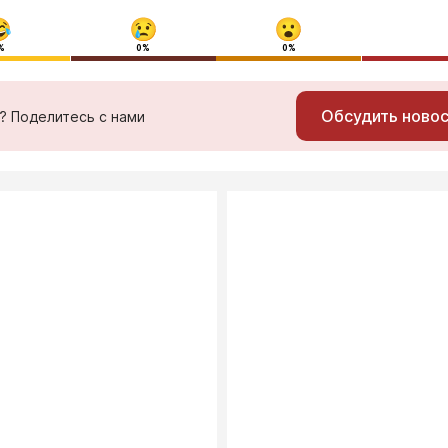
%
0%
0%
Обсудить ново
ь? Поделитесь с нами