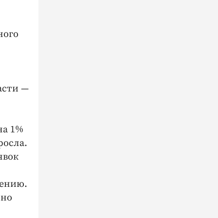
ного
асти —
на 1%
росла.
явок
дению.
нно