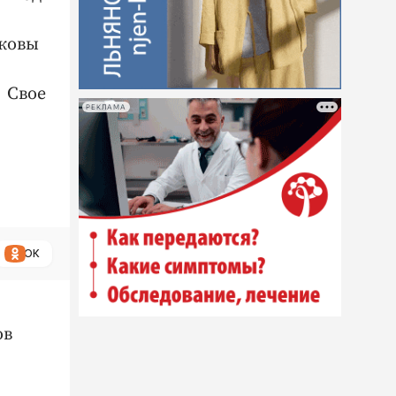
аковы
Свое
РЕКЛАМА
ОК
ов