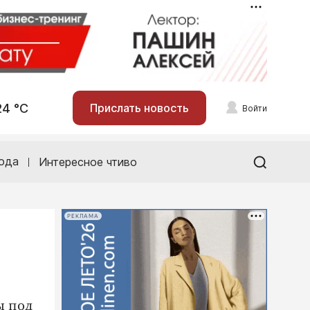
24 °С
Прислать новость
Войти
ода
Интересное чтиво
РЕКЛАМА
ы под