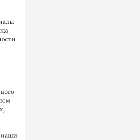
лиалы
гда
ности
много
ном
х,
е наши