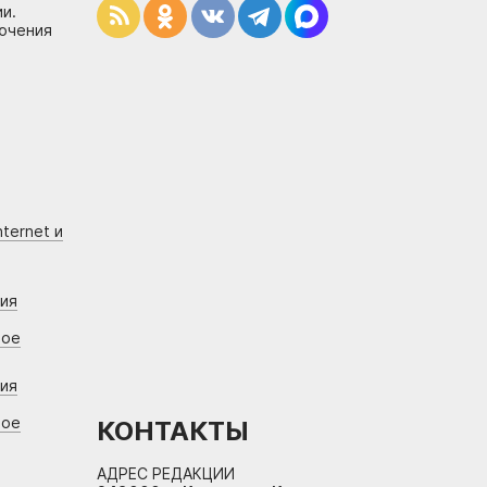
и.
лючения
ternet и
ния
вое
ния
вое
КОНТАКТЫ
АДРЕС РЕДАКЦИИ