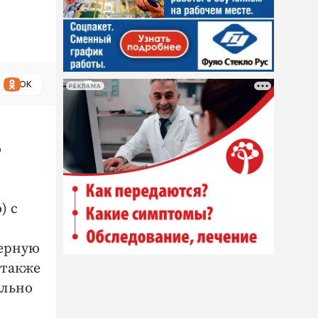
ОК
РЕКЛАМА
о
) с
черную
 также
ельно