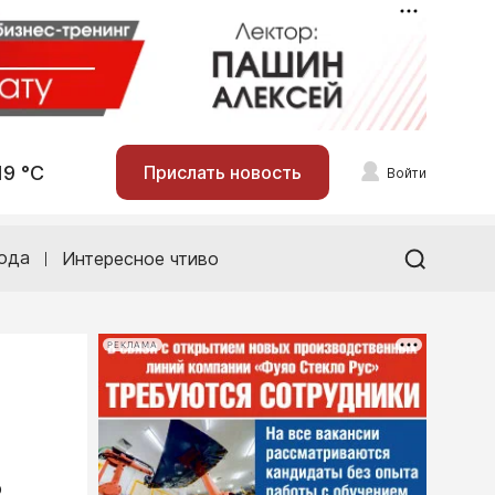
19 °С
Прислать новость
Войти
ода
Интересное чтиво
РЕКЛАМА
о