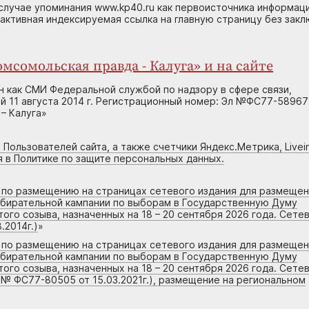
случае упоминания www.kp40.ru как первоисточника информаци
 активная индексируемая ссылка на главную страницу без зак
мсомольская правда - Калуга» и на сайте
н как СМИ Федеральной службой по надзору в сфере связи,
 11 августа 2014 г. Регистрационный номер: Эл №ФС77-58967
– Калуга»
 Пользователей сайта, а также счетчики Яндекс.Метрика, Livein
я в Политике по защите персональных данных.
г по размещению на страницах сетевого издания для размеще
збирательной кампании по выборам в Государственную Думу
го созыва, назначенных на 18 – 20 сентября 2026 года. Сете
.2014г.)
»
г по размещению на страницах сетевого издания для размеще
збирательной кампании по выборам в Государственную Думу
го созыва, назначенных на 18 – 20 сентября 2026 года. Сете
 № ФС77-80505 от 15.03.2021г.), размещение на региональном