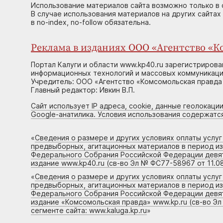
Использование материалов сайта возможно только в 
В случае использования материалов на других сайтах
в no-index, no-follow обязательна.
Реклама в изданиях ООО «Агентство «Ко
Портал Калуги и области www.kp40.ru зарегистрирова
информационных технологий и массовых коммуникаций
Учредитель: ООО «Агентство «Комсомольская правда 
Главный редактор: Ивкин В.П.
Сайт использует IP адреса, cookie, данные геолокации
Google-анатилика. Условия использования содержатс
«
Сведения о размере и других условиях оплаты услу
предвыборных, агитационных материалов в период и
Федерального Собрания Российской Федерации девято
издание www.kp40.ru (св-во Эл № ФС77-58967 от 11.08
«
Сведения о размере и других условиях оплаты услу
предвыборных, агитационных материалов в период и
Федерального Собрания Российской Федерации девято
издание «Комсомольская правда» www.kp.ru (св-во Эл
сегменте сайта: www.kaluga.kp.ru
»