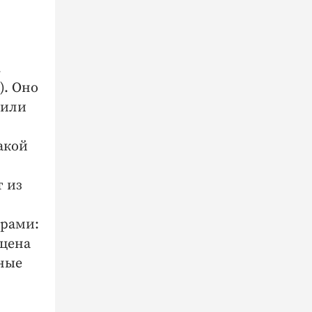
.
). Оно
 или
акой
т из
арами:
 цена
нные