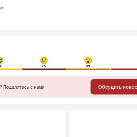
м!
%
0%
0%
Обсудить ново
ь? Поделитесь с нами