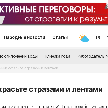
Народные новости
Статьи
+18...+
ик отключений воды
Клиника года
Работодатель г
инки украсьте стразами и лентами
красьте стразами и лентами
вы не знаете, что надеть? Пора позаботиться 