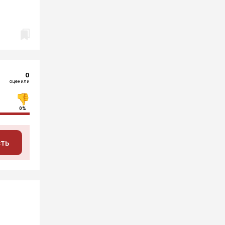
0
оценили
0%
сть