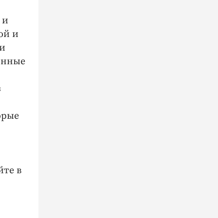
 и
ой и
ти
инные
з
орые
йте в