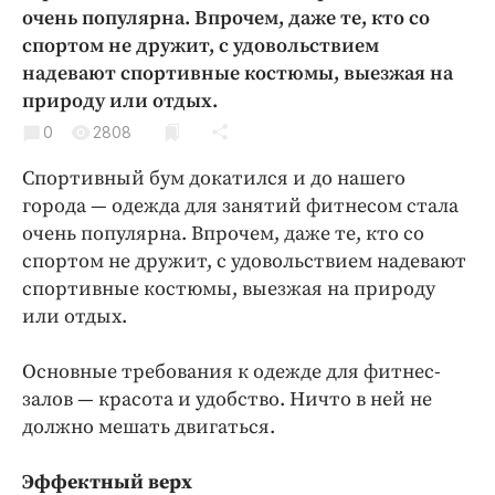
Криминал
очень популярна. Впрочем, даже те, кто со
спортом не дружит, с удовольствием
Культура
надевают спортивные костюмы, выезжая на
Недвижимость и ЖКХ
природу или отдых.
Образование
0
2808
Общество
Спортивный бум докатился и до нашего
Погода
города — одежда для занятий фитнесом стала
Праздники
очень популярна. Впрочем, даже те, кто со
Происшествия
спортом не дружит, с удовольствием надевают
Спорт
спортивные костюмы, выезжая на природу
Экономика и бизнес
или отдых.
ПРОЕКТЫ
Основные требования к одежде для фитнес-
залов — красота и удобство. Ничто в ней не
Блоги
должно мешать двигаться.
Издания
Медиаперсона
Эффектный верх