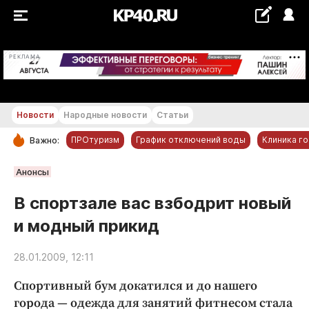
+18...+19 °С
РЕКЛАМА
Новости
Народные новости
Статьи
ПРОтуризм
График отключений воды
Клиника г
Важно:
РУБРИКИ
Анонсы
Обнинск
В спортзале вас взбодрит новый
Новости компаний
и модный прикид
Статьи
Народные новости
28.01.2009, 12:11
Авто и транспорт
Спортивный бум докатился и до нашего
Благоустройство
города — одежда для занятий фитнесом стала