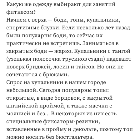
Интересное чтиво
Какую же одежду выбирают для занятий
Клиника года
фитнесом?
Начнем с верха — боди, топы, купальники,
Бренд года
спортивные блузки. Если несколько лет назад
Работодатель года
были популярны боди, то сейчас их
практически не встретишь. Заниматься в
закрытых боди — жарко. Купальники с тангой
(узенькая полосочка трусиков сзади) надевают
поверх бриджей, лосин и тайсов. Но они не
сочетаются с брюками.
Спрос на купальники в нашем городе
небольшой. Сегодня популярны топы:
открытые, в виде борцовок, с закрытой
английской проймой, а также маечки с
молнией и без... В некоторых из них есть
специальные фиксаторы-резинки,
вставленные в пройму и декольте, поэтому топ
можно носить без бюстгальтера.