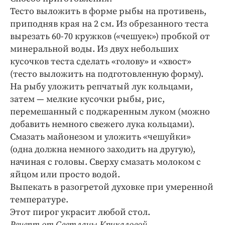
Тесто выложить в форме рыбы на противень,
приподняв края на 2 см. Из обрезанного теста
вырезать 60-70 кружков («чешуек») пробкой от
минеральной воды. Из двух небольших
кусочков теста сделать «голову» и «хвост»
(тесто выложить на подготовленную форму).
На рыбу уложить репчатый лук кольцами,
затем — мелкие кусочки рыбы, рис,
перемешанный с поджаренным луком (можно
добавить немного свежего лука кольцами).
Смазать майонезом и уложить «чешуйки»
(одна должна немного заходить на другую),
начиная с головы. Сверху смазать молоком с
яйцом или просто водой.
Выпекать в разогретой духовке при умеренной
температуре.
Этот пирог украсит любой стол.
Рецепт от Светланы Крикаловой.