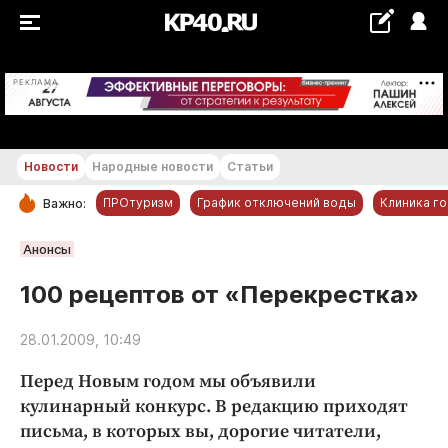
+21...+22 °С
РЕКЛАМА
Новости
Народные новости
Статьи
ПРОтуризм
График отключений воды
Клиника г
Важно:
РУБРИКИ
Анонсы
Обнинск
100 рецептов от «Перекрестка»
Новости компаний
28.01.2009, 10:49
Статьи
Народные новости
Перед Новым годом мы объявили
Авто и транспорт
кулинарный конкурс. В редакцию приходят
письма, в которых вы, дорогие читатели,
Благоустройство