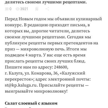
делитесь своими лучшими рецептами.
Криминал
0
3921
Культура
Недвижимость и ЖКХ
Перед Новым годом мы объявили кулинарный
конкурс. В редакцию приходят письма, в
Образование
которых вы, дорогие читатели, делитесь
Общество
своими лучшими рецептами. Сегодня мы
Погода
публикуем рецепты первых претендентов на
Праздники
приз — микроволновую печь. Итоги мы
Происшествия
подведем 4 марта. У вас еще есть время
прислать рецепты своих лучших блюд.
Спорт
Пишите нам по адресу: 248600,
Экономика и бизнес
г. Калуга, ул. Комарова, 36, «Калужский
ПРОЕКТЫ
перекресток»; адрес электронной почты:
st@kp.kaluga.ru. Присылайте рецепты —
Блоги
выигрывайте микроволновку!
Издания
Медиаперсона
Салат слоеный с языком