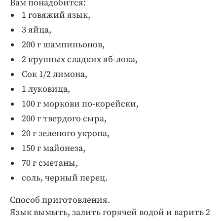
Вам понадобится:
Интересное чтиво
1 говяжий язык,
Клиника года
3 яйца,
Бренд года
200 г шампиньонов,
Работодатель года
2 крупных сладких яб-лока,
Сок 1/2 лимона,
1 луковица,
100 г моркови по-корейски,
200 г твердого сыра,
20 г зеленого укропа,
150 г майонеза,
70 г сметаны,
соль, черный перец.
Способ приготовления.
Язык вымыть, залить горячей водой и варить 2