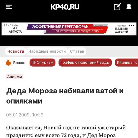
+16...+17 °С
РЕКЛАМА
Новости
Народные новости
Статьи
ПРОтуризм
График отключений воды
Клиника г
Важно:
РУБРИКИ
Анонсы
Обнинск
Деда Мороза набивали ватой и
Новости компаний
опилками
Статьи
Народные новости
05.01.2009, 10:39
Авто и транспорт
Оказывается, Новый год не такой уж старый
Благоустройство
праздник: ему всего 72 года, и Дед Мороз