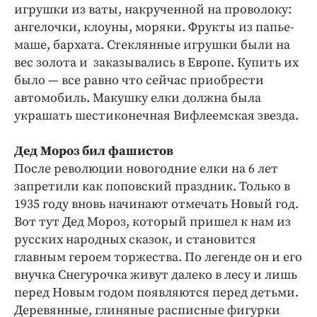
Интересное чтиво
игрушки из ваты, накрученной на проволоку:
Клиника года
ангелочки, клоуны, моряки. Фрукты из папье-
маше, бархата. Стеклянные игрушки были на
Бренд года
вес золота и заказывались в Европе. Купить их
Работодатель года
было — все равно что сейчас приобрести
автомобиль. Макушку елки должна была
украшать шестиконечная Вифлеемская звезда.
Дед Мороз бил фашистов
После революции новогодние елки на 6 лет
запретили как поповский праздник. Только в
1935 году вновь начинают отмечать Новый год.
Вот тут Дед Мороз, который пришел к нам из
русских народных сказок, и становится
главным героем торжества. По легенде он и его
внучка Снегурочка живут далеко в лесу и лишь
перед Новым годом появляются перед детьми.
Деревянные, глиняные расписные фигурки