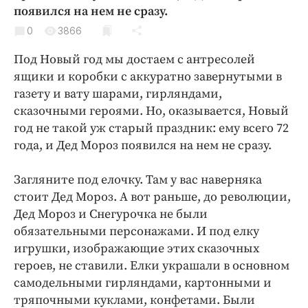
Криминал
появился на нем не сразу.
Культура
0
3866
Недвижимость и ЖКХ
Под Новый год мы достаем с антресолей
Образование
ящики и коробки с аккуратно завернутыми в
Общество
газету и вату шарами, гирляндами,
сказочными героями. Но, оказывается, Новый
Погода
год не такой уж старый праздник: ему всего 72
Праздники
года, и Дед Мороз появился на нем не сразу.
Происшествия
Спорт
Загляните под елочку. Там у вас наверняка
Экономика и бизнес
стоит Дед Мороз. А вот раньше, до революции,
Дед Мороз и Снегурочка не были
ПРОЕКТЫ
обязательными персонажами. И под елку
игрушки, изображающие этих сказочных
Блоги
героев, не ставили. Елки украшали в основном
Издания
самодельными гирляндами, картонными и
Медиаперсона
тряпочными куклами, конфетами. Были