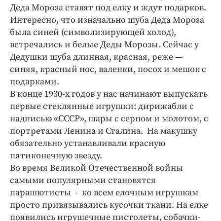
Деда Мороза ставят под елку и ждут подарков.
Интересно, что изначально шуба Деда Мороза
была синей (символизирующей холод),
встречались и белые Деды Морозы. Сейчас у
Дедушки шуба длинная, красная, реже —
синяя, красный нос, валенки, посох и мешок с
подарками.
В конце 1930-х годов у нас начинают выпускать
первые стеклянные игрушки: дирижабли с
надписью «СССР», шары с серпом и молотом, с
портретами Ленина и Сталина. На макушку
обязательно устанавливали красную
пятиконечную звезду.
Во время Великой Отечественной войны
самыми популярными становятся
парашютисты - ко всем елочным игрушкам
просто привязывались кусочки ткани. На елке
появились игрушечные пистолеты, собачки-