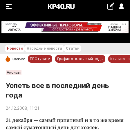
+16...+17 °С
РЕКЛАМА
Новости
Народные новости
Статьи
ПРОтуризм
График отключений воды
Клиника г
Важно:
РУБРИКИ
Анонсы
Обнинск
Успеть все в последний день
Новости компаний
года
Статьи
Народные новости
24.12.2008, 11:21
Авто и транспорт
31 декабря — самый приятный и в то же время
Благоустройство
самый суматошный день для хозяек.