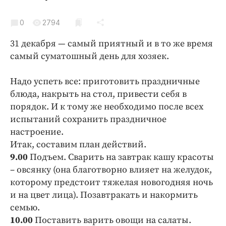
Криминал
Культура
0
2794
Недвижимость и ЖКХ
31 декабря — самый приятный и в то же время
Образование
самый суматошный день для хозяек.
Общество
Надо успеть все: приготовить праздничные
Погода
блюда, накрыть на стол, привести себя в
Праздники
порядок. И к тому же необходимо после всех
Происшествия
испытаний сохранить праздничное
Спорт
настроение.
Экономика и бизнес
Итак, составим план действий.
9.00
Подъем. Сварить на завтрак кашу красоты
ПРОЕКТЫ
– овсянку (она благотворно влияет на желудок,
которому предстоит тяжелая новогодняя ночь
Блоги
и на цвет лица). Позавтракать и накормить
Издания
семью.
Медиаперсона
10.00
Поставить варить овощи на салаты.