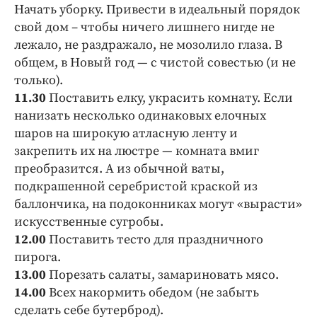
Интересное чтиво
Начать уборку. Привести в идеальный порядок
Клиника года
свой дом – чтобы ничего лишнего нигде не
лежало, не раздражало, не мозолило глаза. В
Бренд года
общем, в Новый год — с чистой совестью (и не
Работодатель года
только).
11.30
Поставить елку, украсить комнату. Если
нанизать несколько одинаковых елочных
шаров на широкую атласную ленту и
закрепить их на люстре — комната вмиг
преобразится. А из обычной ваты,
подкрашенной серебристой краской из
баллончика, на подоконниках могут «вырасти»
искусственные сугробы.
12.00
Поставить тесто для праздничного
пирога.
13.00
Порезать салаты, замариновать мясо.
14.00
Всех накормить обедом (не забыть
сделать себе бутерброд).