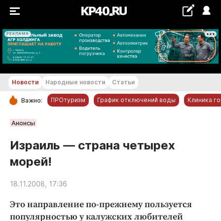
РЕКЛАМА
+23...+24 °С
Новости
Народные новости
Статьи
ПРОтуризм
График отключений воды
Клиника г
Важно:
РУБРИКИ
Анонсы
Обнинск
Израиль — страна четырех
Новости компаний
морей!
Статьи
Народные новости
18.11.2008, 17:36
Авто и транспорт
Это направление по-прежнему пользуется
Благоустройство
популярностью у калужских любителей