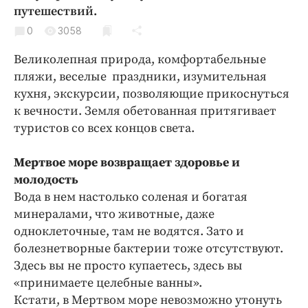
Криминал
путешествий.
Культура
0
3058
Недвижимость и ЖКХ
Великолепная природа, комфортабельные
Образование
пляжи, веселые праздники, изумительная
Общество
кухня, экскурсии, позволяющие прикоснуться
к вечности. Земля обетованная притягивает
Погода
туристов со всех концов света.
Праздники
Происшествия
Мертвое море возвращает здоровье и
Спорт
молодость
Экономика и бизнес
Вода в нем настолько соленая и богатая
минералами, что животные, даже
ПРОЕКТЫ
одноклеточные, там не водятся. Зато и
болезнетворные бактерии тоже отсутствуют.
Блоги
Здесь вы не просто купаетесь, здесь вы
Издания
«принимаете целебные ванны».
Медиаперсона
Кстати, в Мертвом море невозможно утонуть