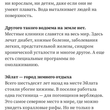
Интересное чтиво
ни взрослым, ни детям, даже если они не
Клиника года
умеют плавать. Вода выталкивает людей на
поверхность.
Бренд года
Работодатель года
Другого такого водоема на земле нет.
Местные клиники славятся на весь мир. Здесь
лечат диабет, кожные болезни, заболевания
легких, предстательной железы, синдром
хронической усталости и многое другое. А еще
есть специальные программы по
омолаживанию.
Эйлат — город зимнего отдыха
Всего шестьдесят лет назад на месте Эйлата
стояли убогие хижины. В поселке работала
одна гостиница — для погонщиков верблюдов.
Это самое северное место в мире, где можно
увидеть коралловые рифы. Но не только в