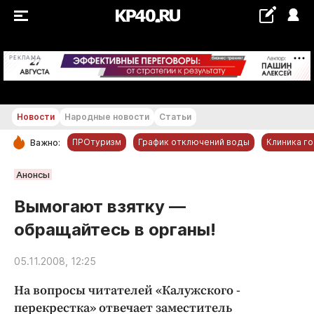
+29...+30 °С
РЕКЛАМА
Новости
Народные новости
Статьи
ПРОтуризм
График отключений воды
Клиника г
Важно:
РУБРИКИ
Анонсы
Обнинск
Вымогают взятку —
Новости компаний
обращайтесь в органы!
Статьи
Народные новости
05.11.2008, 12:25
Авто и транспорт
На вопросы ­читателей «Калужского ­
Благоустройство
перекрестка» отвечает
заместитель