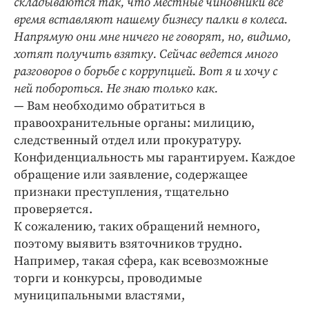
складываются так, что местные чиновники все
Интересное чтиво
время вставляют нашему бизнесу палки в колеса.
Клиника года
Напрямую они мне ничего не говорят, но, видимо,
Бренд года
хотят получить взятку. Сейчас ведется много
Работодатель года
разговоров о борьбе с коррупцией. Вот я и хочу с
ней побороться. Не знаю только как.
— Вам необходимо обратиться в
правоохранительные органы: милицию,
следственный отдел или прокуратуру.
Конфиденциальность мы гарантируем. Каждое
обращение или заявление, содержащее
признаки преступления, тщательно
проверяется.
К сожалению, таких обращений немного,
поэтому выявить взяточников трудно.
Например, такая сфера, как всевозможные
торги и конкурсы, проводимые
муниципальными властями,