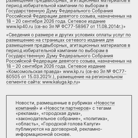
размещения предвыборных, агитационных материалов в
период избирательной кампании по выборам в
Государственную Думу Федерального Собрания
Российской Федерации девятого созыва, назначенных на
18 – 20 сентября 2026 года. Сетевое издание
www.kp40.ru (св-во Эл № ФС77-58967 от 11.08.2014г.)
»
«
Сведения о размере и других условиях оплаты услуг по
размещению на страницах сетевого издания для
размещения предвыборных, агитационных материалов в
период избирательной кампании по выборам в
Государственную Думу Федерального Собрания
Российской Федерации девятого созыва, назначенных на
18 – 20 сентября 2026 года. Сетевое издание
«Комсомольская правда» www.kp.ru (св-во Эл № ФС77-
80505 от 15.03.2021г.), размещение на региональном
сегменте сайта: www.kaluga.kp.ru
»
Новости, размещенные в рубриках «
Новости
компаний
» и «
Новости партнеров
» с тегами
«реклама», «городская дума»,
«законодательное собрание», «политика»,
«область», «Городской голова Калуги»
публикуются на договорной, рекламно-
информационной основе.