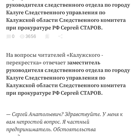
Криминал
руководителя следственного отдела по ­городу
Калуге Следственного управления по
Культура
Калужской области Следственного ­комитета
Недвижимость и ЖКХ
при прокуратуре РФ Сергей СТАРОВ.
Образование
0
3656
Общество
Погода
На вопросы ­читателей «Калужского ­
Праздники
перекрестка» отвечает
заместитель
Происшествия
руководителя следственного отдела по ­городу
Спорт
Калуге Следственного управления по
Калужской области Следственного ­комитета
Экономика и бизнес
при прокуратуре РФ Сергей СТАРОВ.
ПРОЕКТЫ
Блоги
— Сергей Анатольевич? Здравствуйте. У меня к
Издания
вам непростой вопрос. Я частный
Медиаперсона
предприниматель. Обстоятельства