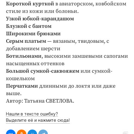
Короткой курткой
в авиаторском, ковбойском
стиле из кожи или болоньи.
У
зкой юбкой-карандашом
Блузкой с бантом
Широкими брюками
Серым платьем
— вязаным, твидовым, с
добавлением шерсти
Ботильонами
, высокими замшевыми сапогами
насыщенных оттенков
Большой сумкой-саквояжем
или сумкой-
кошельком
Перчатками
длинными до локтя или даже
выше.
Автор: Татьяна СВЕТЛОВА.
Нашли в тексте ошибку?
Выделите её и нажмите сюда!