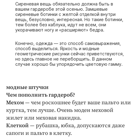
Интересное чтиво
Сиреневая вещь обязательно должна быть в
вашем гардеробе этой осенью. Замшевые
Клиника года
сиреневые ботинки с желтой отделкой внутри
вещь, безусловно, интересная. Но такие ботинки,
Бренд года
тем более без каблука, идут не всем, они
Работодатель года
укорачивают ногу и «расширяют» бедра.
Конечно, одежда — это способ самовыражения,
способ выделиться. Яркость и модные
геометрические рисунки сейчас приветствуются,
но здесь главное не переборщить. В данном
случае хорошо бы упорядочить цветовую гамму.
модные штучки
Чем пополнить гардероб?
Мехом
— чем роскошнее будет ваше пальто или
куртка, тем лучше. Очень моден меховой
жилет или меховая накидка.
Клеткой
— рубашка, юбка, допускаются даже
сапоги и пальто в клетку.