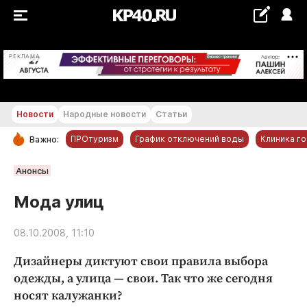
+19...+20 °С
РЕКЛАМА
Новости
Народные новости
Статьи
ПРОтуризм
График отключений воды
Клиника г
Важно:
РУБРИКИ
Анонсы
Обнинск
Мода улиц
Новости компаний
08.10.2008, 11:10
Статьи
Народные новости
Дизайнеры диктуют свои правила выбора
Авто и транспорт
одежды, а улица — свои. Так что же сегодня
носят калужанки?
Благоустройство