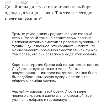
0
Криминал
2649
Дизайнеры диктуют свои правила выбора
Культура
одежды, а улица — свои. Так что же сегодня
Недвижимость и ЖКХ
носят калужанки?
Образование
Общество
Прямые узкие джинсы радуют нас уже который
сезон. Розовый тоже не теряет своих позиций.
Погода
Отличной деталью смотрятся розовые пуговицы на
Праздники
туфлях. Единственное, что смущает — пакет. Его
можно заменить объемной вместительной сумкой,
Происшествия
тем более, что они остались в моде этой осенью.
Спорт
Короткие широкие брюки сейчас как нельзя кстати.
Экономика и бизнес
Двубортная куртка тоже в моде. Банты на
полусапожках — интересная деталь. Можно было
бы подобрать замшевую сумку и платок в тон
ПРОЕКТЫ
общего ансамбля одежды.
Блоги
Черный — фаворит этой осени. А сочетание
Издания
черного с красным давно стало классикой. Все
удачно подобрано и гармонирует.
Медиаперсона