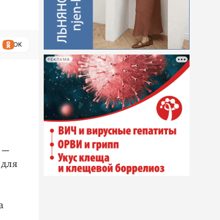
ОК
РЕКЛАМА
 —
 для
а