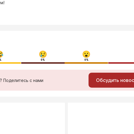
м!
%
0%
0%
Обсудить ново
ь? Поделитесь с нами