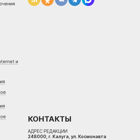
лючения
ternet и
ния
вое
ния
вое
КОНТАКТЫ
АДРЕС РЕДАКЦИИ
248000, г. Калуга, ул. Космонавта