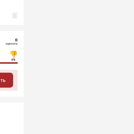
0
оценили
0%
сть