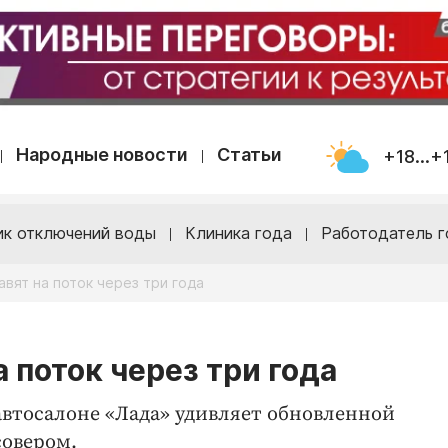
Народные новости
Статьи
+18...+
ик отключений воды
Клиника года
Работодатель г
вят на поток через три года
 поток через три года
втосалоне «Лада» удивляет обновленной
совером.