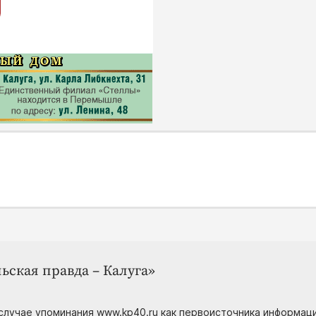
ьская правда – Калуга»
случае упоминания www.kp40.ru как первоисточника информаци