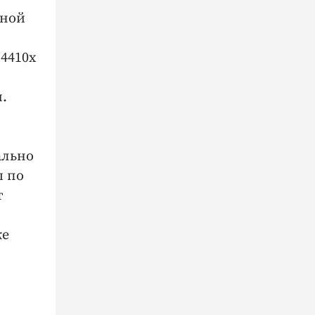
дной
4410х
.
ально
ы по
т
ке