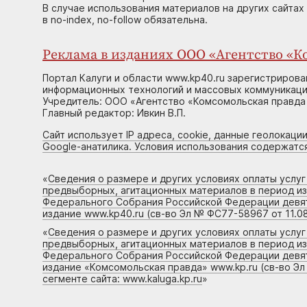
В случае использования материалов на других сайтах
в no-index, no-follow обязательна.
Реклама в изданиях ООО «Агентство «Ко
Портал Калуги и области www.kp40.ru зарегистрирова
информационных технологий и массовых коммуникаций
Учредитель: ООО «Агентство «Комсомольская правда 
Главный редактор: Ивкин В.П.
Сайт использует IP адреса, cookie, данные геолокации
Google-анатилика. Условия использования содержатс
«
Сведения о размере и других условиях оплаты услу
предвыборных, агитационных материалов в период и
Федерального Собрания Российской Федерации девято
издание www.kp40.ru (св-во Эл № ФС77-58967 от 11.08
«
Сведения о размере и других условиях оплаты услу
предвыборных, агитационных материалов в период и
Федерального Собрания Российской Федерации девято
издание «Комсомольская правда» www.kp.ru (св-во Эл
сегменте сайта: www.kaluga.kp.ru
»