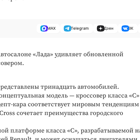
MAX
Telegram
Дзен
ВК
втосалоне «Лада» удивляет обновленной
совером.
представлены тринадцать автомобилей.
нцептуальная модель — кроссовер класса «С»
цепт-кара соответствует мировым тенденциям
Cross сочетает преимущества городского
ной платформе класса «С», разрабатываемой н
ией Renault, и может оснащаться двигателями