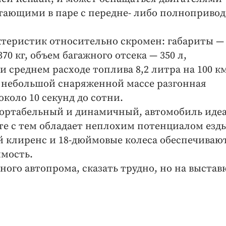
ботающими в паре с передне- либо полноприво
теристик относительно скромен: габариты — 
70 кг, объем багажного отсека — 350 л,
и среднем расходе топлива 8,2 литра на 100 км
 небольшой снаряженной массе разгонная
коло 10 секунд до сотни.
ортабельный и динамичный, автомобиль иде
сте с тем обладает неплохим потенциалом езд
й клиренс и 18-дюймовые колеса обеспечиваю
мость.
ного автопрома, сказать трудно, но на выстав