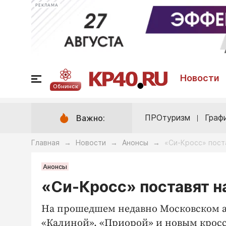
РЕКЛАМА
Новости
Обнинск
ПРОтуризм
Граф
Важно:
Главная
Новости
Анонсы
«Си-Кросс» поста
→
→
→
Анонсы
«Си-Кросс» поставят на
На прошедшем недавно Московском а
«Калиной», «Приорой» и новым крос