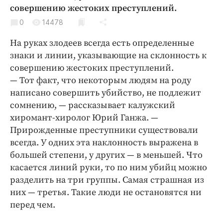
Криминал
совершению жестоких преступлений.
Культура
0
14478
Недвижимость и ЖКХ
На руках злодеев всегда есть определенные
Образование
знаки и линии, указывающие на склонность к
Общество
совершению жестоких преступлений.
— Тот факт, что некоторым людям на роду
Погода
написано совершить убийство, не подлежит
Праздники
сомнению, — рассказывает калужский
Происшествия
хиромант-хиролог Юрий Ганжа. —
Спорт
Прирожденные преступники существовали
Экономика и бизнес
всегда. У одних эта наклонность выражена в
большей степени, у других — в меньшей. Что
ПРОЕКТЫ
касается линий руки, то по ним убийц можно
разделить на три группы. Самая страшная из
Блоги
них — третья. Такие люди не остановятся ни
Издания
перед чем.
Медиаперсона