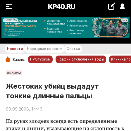
РЕКЛАМА
+23...+24 °С
Новости
Народные новости
Статьи
ПРОтуризм
График отключений воды
Клиника г
Важно:
РУБРИКИ
Анонсы
Обнинск
Жестоких убийц выдадут
Новости компаний
тонкие длинные пальцы
Статьи
Народные новости
09.09.2008, 14:46
Авто и транспорт
На руках злодеев всегда есть определенные
Благоустройство
знаки и линии, указывающие на склонность к