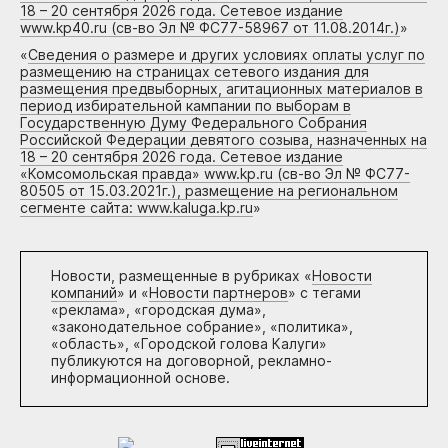
18 – 20 сентября 2026 года. Сетевое издание
www.kp40.ru (св-во Эл № ФС77-58967 от 11.08.2014г.)
»
«
Сведения о размере и других условиях оплаты услуг по
размещению на страницах сетевого издания для
размещения предвыборных, агитационных материалов в
период избирательной кампании по выборам в
Государственную Думу Федерального Собрания
Российской Федерации девятого созыва, назначенных на
18 – 20 сентября 2026 года. Сетевое издание
«Комсомольская правда» www.kp.ru (св-во Эл № ФС77-
80505 от 15.03.2021г.), размещение на региональном
сегменте сайта: www.kaluga.kp.ru
»
Новости, размещенные в рубриках «
Новости
компаний
» и «
Новости партнеров
» с тегами
«реклама», «городская дума»,
«законодательное собрание», «политика»,
«область», «Городской голова Калуги»
публикуются на договорной, рекламно-
информационной основе.