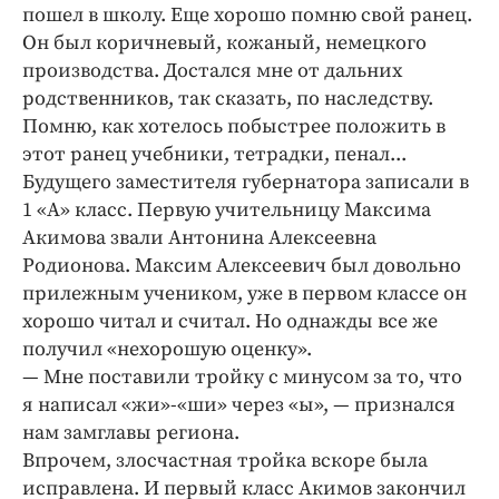
Интересное чтиво
пошел в школу. Еще хорошо помню свой ранец.
Клиника года
Он был коричневый, кожаный, немецкого
производства. Достался мне от дальних
Бренд года
родственников, так сказать, по наследству.
Работодатель года
Помню, как хотелось побыстрее положить в
этот ранец учебники, тетрадки, пенал...
Будущего заместителя губернатора записали в
1 «А» класс. Первую учительницу Максима
Акимова звали Антонина Алексеевна
Родионова. Максим Алексеевич был довольно
прилежным учеником, уже в первом классе он
хорошо читал и считал. Но однажды все же
получил «нехорошую оценку».
— Мне поставили тройку с минусом за то, что
я написал «жи»-«ши» через «ы», — признался
нам замглавы региона.
Впрочем, злосчастная тройка вскоре была
исправлена. И первый класс Акимов закончил