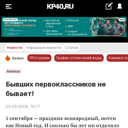
РЕКЛАМА
+21...+22 °С
Новости
Народные новости
Статьи
ПРОтуризм
График отключений воды
Клиника г
Важно:
РУБРИКИ
Анонсы
Обнинск
Бывших первоклассников не
Новости компаний
бывает!
Статьи
Народные новости
03.09.2008, 16:11
Авто и транспорт
1 сентября — праздник всенародный, почти
Благоустройство
как Новый год. И сколько бы лет ни отделяло