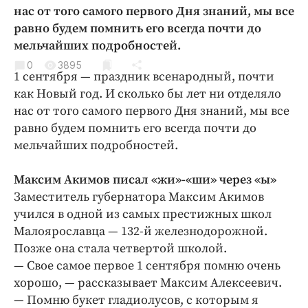
Криминал
нас от того самого первого Дня знаний, мы все
равно будем помнить его всегда почти до
Культура
мельчайших подробностей.
Недвижимость и ЖКХ
0
3895
Образование
1 сентября — праздник всенародный, почти
Общество
как Новый год. И сколько бы лет ни отделяло
нас от того самого первого Дня знаний, мы все
Погода
равно будем помнить его всегда почти до
Праздники
мельчайших подробностей.
Происшествия
Спорт
Максим Акимов писал «жи»-«ши» через «ы»
Экономика и бизнес
Заместитель губернатора Максим Акимов
учился в одной из самых престижных школ
ПРОЕКТЫ
Малоярославца — 132-й железнодорожной.
Позже она стала четвертой школой.
Блоги
— Свое самое первое 1 сентября помню очень
Издания
хорошо, — рассказывает Максим Алексеевич.
Медиаперсона
— Помню букет гладиолусов, с которым я