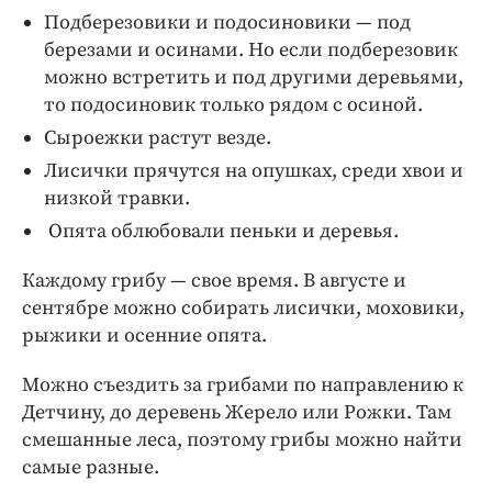
Интересное чтиво
Подберезовики и подосиновики — под
Клиника года
березами и осинами. Но если подберезовик
Бренд года
можно встретить и под другими деревьями,
то подосиновик только рядом с осиной.
Работодатель года
Сыроежки растут везде.
Лисички прячутся на опушках, среди хвои и
низкой травки.
Опята облюбовали пеньки и деревья.
Каждому грибу — свое время. В августе и
сентябре можно собирать лисички, моховики,
рыжики и осенние опята.
Можно съездить за грибами по направлению к
Детчину, до деревень Жерело или Рожки. Там
смешанные леса, поэтому грибы можно найти
самые разные.