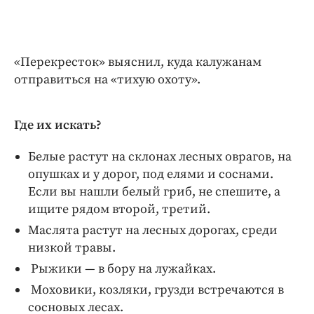
Криминал
Культура
Недвижимость и ЖКХ
«Перекресток» выяснил, куда калужанам
Образование
отправиться на «тихую охоту».
Общество
Погода
Где их искать?
Праздники
Белые растут на склонах лесных оврагов, на
Происшествия
опушках и у дорог, под елями и соснами.
Спорт
Если вы нашли белый гриб, не спешите, а
Экономика и бизнес
ищите рядом второй, третий.
ПРОЕКТЫ
Маслята растут на лесных дорогах, среди
низкой травы.
Блоги
Рыжики — в бору на лужайках.
Издания
Моховики, козляки, грузди встречаются в
Медиаперсона
сосновых лесах.