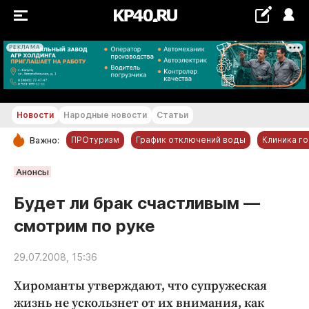
РЕКЛАМА
+17...+18 °С
Новости
Народные новости
Статьи
ПРОтуризм
График отключений воды
Клиника г
Важно:
РУБРИКИ
Анонсы
Обнинск
Будет ли брак счастливым —
Новости компаний
смотрим по руке
Статьи
Народные новости
29.07.2008, 15:36
Авто и транспорт
Хироманты утверждают, что супружеская
Благоустройство
жизнь не ускользнет от их внимания, как