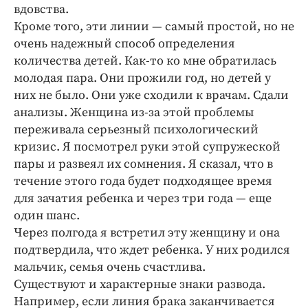
Интересное чтиво
вдовства.
Клиника года
Кроме того, эти линии — самый простой, но не
очень надежный способ определения
Бренд года
количества детей. Как-то ко мне обратилась
Работодатель года
молодая пара. Они прожили год, но детей у
них не было. Они уже сходили к врачам. Сдали
анализы. Женщина из-за этой проблемы
переживала серьезный психологический
кризис. Я посмотрел руки этой супружеской
пары и развеял их сомнения. Я сказал, что в
течение этого года будет подходящее время
для зачатия ребенка и через три года — еще
один шанс.
Через полгода я встретил эту женщину и она
подтвердила, что ждет ребенка. У них родился
мальчик, семья очень счастлива.
Существуют и характерные знаки развода.
Например, если линия брака заканчивается