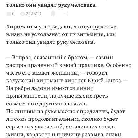
Криминал
только они увидят руку человека.
Культура
0
217529
Недвижимость и ЖКХ
Хироманты утверждают, что супружеская
Образование
жизнь не ускользнет от их внимания, как
Общество
только они увидят руку человека.
Погода
— Вопрос, связанный с браком, — самый
Праздники
распространенный в моей практике. Особенно
Происшествия
часто его задают женщины, — говорит
Спорт
калужский хиромант-хиролог Юрий Ганжа. —
Экономика и бизнес
На ребре ладони имеются линии
привязанности, но лучше их смотреть
ПРОЕКТЫ
совместно с другими знаками.
По линиям на руке можно определить, будет
Блоги
ли союз продолжительным, сколько будет
Издания
серьезных увлечений, оставивших след в
Медиаперсона
жизни, характер и причину разрыва, знаки