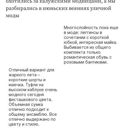
охотились за калужскими модницами, а мы
Криминал
разбирались в июньских веяниях уличной
Культура
моды
Недвижимость и ЖКХ
Многослойность пока еще
Образование
в моде: леггинсы в
сочетании с короткой
Общество
юбкой, интересная майка.
Погода
Выбивается из общего
комплекта только
Праздники
романтическая обувь с
розовыми бантиками.
Происшествия
Отличный вариант для
Спорт
жаркого лета –
короткие шорты и
Экономика и бизнес
маечка. Туфли на
высоком каблуке очень
ПРОЕКТЫ
модного сегодня
фисташкового цвета.
Объемная сумка
Блоги
отлично подходит к
Издания
общему ансамблю. Все
отлично выдержано по
Медиаперсона
цвету и стилю.