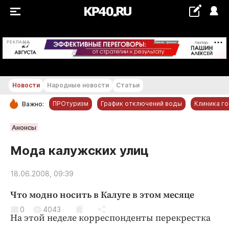
+20...+21 °С
РЕКЛАМА
Новости
Народные новости
Статьи
ПРОтуризм
График отключений воды
Клиника г
Важно:
РУБРИКИ
Анонсы
Обнинск
Мода калужских улиц
Новости компаний
18.06.2008, 09:39
Статьи
Народные новости
Что модно носить в Калуге в этом месяце
Авто и транспорт
0
4043
На этой неделе корреспонденты перекрестка
Благоустройство