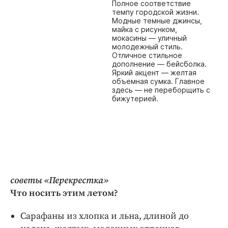
Интересное чтиво
Полное соответствие
темпу городской жизни.
Клиника года
Модные темные джинсы,
майка с рисунком,
Бренд года
мокасины — уличный
молодежный стиль.
Работодатель года
Отличное стильное
дополнение — бейсболка.
Яркий акцент — желтая
объемная сумка. Главное
здесь — не переборщить с
бижутерией.
советы «Перекрестка»
Что носить этим летом?
Сарафаны из хлопка и льна, длиной до