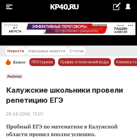
+16...+17 °С
РЕКЛАМА
Новости
Народные новости
Статьи
ПРОтуризм
График отключений воды
Клиника г
Важно:
РУБРИКИ
Анонсы
Обнинск
Калужские школьники провели
Новости компаний
репетицию ЕГЭ
Статьи
Народные новости
29.04.2008, 13:01
Авто и транспорт
Пробный ЕГЭ по математике в Калужской
Благоустройство
области прошел вполне успешно
.