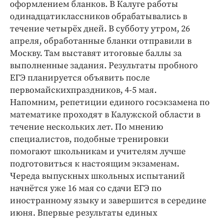
Интересное чтиво
оформлением бланков. В Калуге работы
одинадцатиклассников обрабатывались в
Клиника года
течение четырёх дней. В субботу утром, 26
Бренд года
апреля, обработанные бланки отправили в
Работодатель года
Москву. Там выставят итоговые баллы за
выполненные задания. Результаты пробного
ЕГЭ планируется объявить после
первомайскихпраздников, 4-5 мая.
Напомним, репетиции единого госэкзамена по
математике проходят в Калужской области в
течение нескольких лет. По мнению
специалистов, подобные тренировки
помогают школьникам и учителям лучше
подготовиться к настоящим экзаменам.
Череда выпускных школьных испытаний
начнётся уже 16 мая со сдачи ЕГЭ по
иностранному языку и завершится в середине
июня. Впервые результаты единых