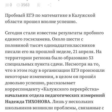
Криминал
0
3563
Культура
Пробный ЕГЭ по математике в Калужской
Недвижимость и ЖКХ
области прошел вполне успешно.
Образование
Сегодня стали известны результаты пробного
Общество
единого госэкзамена. Около шести с
Погода
половиной тысяч одинадцатиклассников
Праздники
писали его на прошлой неделе, 21 апреля. На
Происшествия
территории региона было образовано 53
Спорт
специальных пункта сдачи. Несмотря на то,
что в этом году в организации ЕГЭ произошли
Экономика и бизнес
некоторые изменения, в целом он прошёл
ПРОЕКТЫ
довольно успешно, рассказывает
корреспонденту «Калужского перекрёстка»
Блоги
начальник отдела педагогических измерений
Издания
Надежда ТИХОНОВА
. Лишь у нескольких
Медиаперсона
школьников возникли проблемы, связанные с