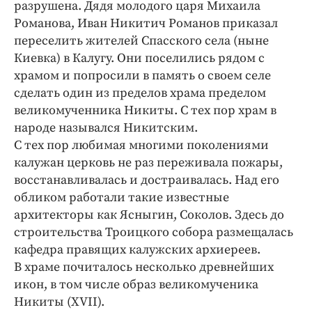
Интересное чтиво
разрушена. Дядя молодого царя Михаила
Романова, Иван Никитич Романов приказал
Клиника года
переселить жителей Спасского села (ныне
Бренд года
Киевка) в Калугу. Они поселились рядом с
Работодатель года
храмом и попросили в память о своем селе
сделать один из пределов храма пределом
великомученника Никиты. С тех пор храм в
народе назывался Никитским.
С тех пор любимая многими поколениями
калужан церковь не раз переживала пожары,
восстанавливалась и достраивалась. Над его
обликом работали такие известные
архитекторы как Ясныгин, Соколов. Здесь до
строительства Троицкого собора размещалась
кафедра правящих калужских архиереев.
В храме почиталось несколько древнейших
икон, в том числе образ великомученика
Никиты (XVII).