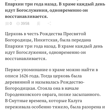
Криминал
Епархии три года назад. В храме каждый день
идут Богослужения, одновременно он
Культура
восстанавливается.
Недвижимость и ЖКХ
0
3958
Образование
Общество
Церковь в честь Рождества Пресвятой
Богородицы, Никитская, была передана
Погода
Епархии три года назад. В храме каждый день
Праздники
идут Богослужения, одновременно он
Происшествия
восстанавливается.
Спорт
Первое упоминание о храме можно найти в
Экономика и бизнес
описи 1626 года. Тогда церковь была
ПРОЕКТЫ
деревянной и называлась Рождество-
Богородицкая. Стояла она в начале
Блоги
Городенковского оврага, позже засыпанного.
Издания
В Смутные времена, которые Калуга
Медиаперсона
переживала особенно тяжело, была разорена и