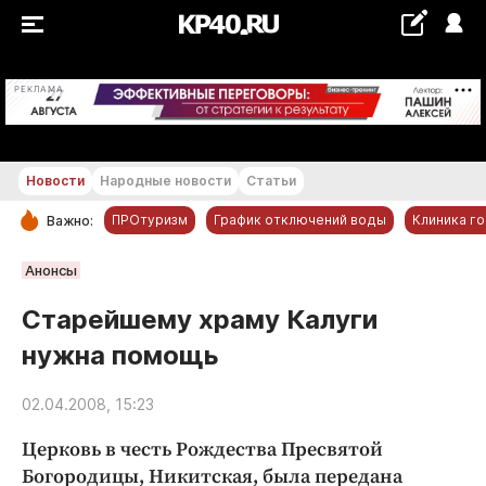
+23...+24 °С
РЕКЛАМА
Новости
Народные новости
Статьи
ПРОтуризм
График отключений воды
Клиника г
Важно:
РУБРИКИ
Анонсы
Обнинск
Старейшему храму Калуги
Новости компаний
нужна помощь
Статьи
Народные новости
02.04.2008, 15:23
Авто и транспорт
Церковь в честь Рождества Пресвятой
Благоустройство
Богородицы, Никитская, была передана