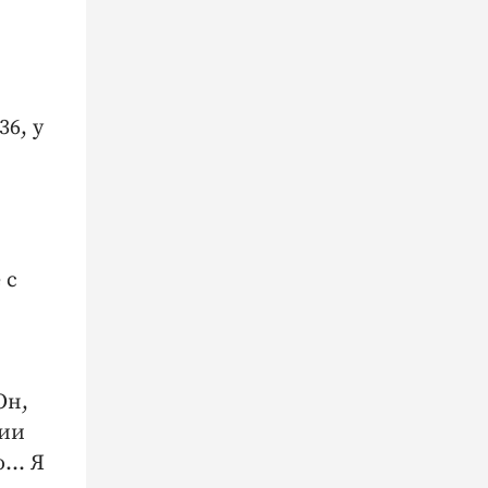
36, у
 с
Он,
мии
о… Я