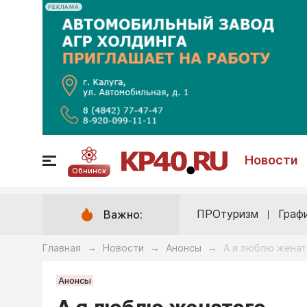
РЕКЛАМА
Новости
Обнинск
ПРОтуризм
Граф
Важно:
Главная
Новости
Анонсы
А я люблю жена
→
→
→
Анонсы