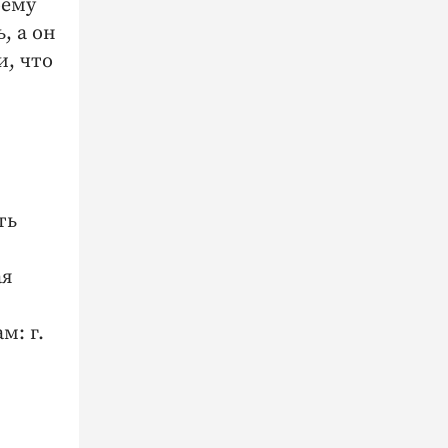
оему
, а он
и, что
ть
ая
м: г.