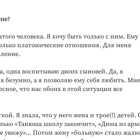
ние?
того человека. Я хочу быть только с ним. Ему 
 только платонические отношения. Для меня
пление.
, одна воспитываю двоих сыновей. Да, я
 безумно, а я позволяю ему себя любить. Мне
ное, что нас обоих в этой ситуации все
ой. Я знала, что у него жена и трое(!) детей. 
только «Танюша школу закончит», «Дима из ар
ье увижу»… Потом жену «больную» стало жалк