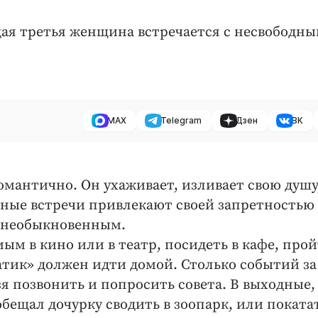
дая третья женщина встречается с несвободн
MAX
Telegram
Дзен
ВК
романтично. Он ухаживает, изливает свою душу
ные встречи привлекают своей запретностью
и необыкновенным.
ым в кино или в театр, посидеть в кафе, про
тик» должен идти домой. Столько событий за
зя позвонить и попросить совета. В выходные,
обещал дочурку сводить в зоопарк, или поката