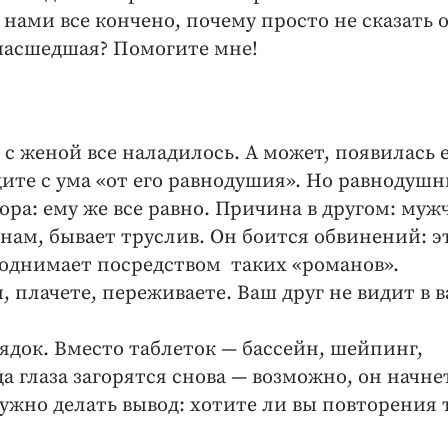
нами все кончено, почему просто не сказать 
умасшедшая? Помогите мне!
с женой все наладилось. А может, по­явилась 
те с ума «от его равнодушия». Но равнодуш
вора: ему же все равно. Причина в другом: муж
нам, бывает труслив. Он боится обвинений: э
 поднимает посредством таких «романов».
 плачете, переживаете. Ваш друг не видит в в
рядок. Вместо таблеток — бассейн, шейпинг,
а глаза загорятся снова — возможно, он начне
ужно делать вывод: хотите ли вы повторения 