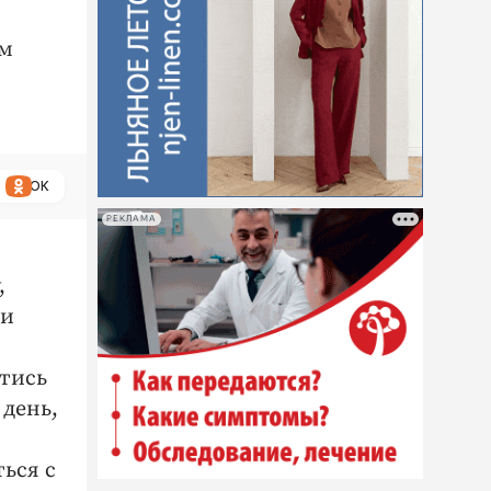
ым
ОК
РЕКЛАМА
,
 и
йтись
 день,
ться с