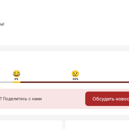
м!
0%
50%
Обсудить ново
ь? Поделитесь с нами