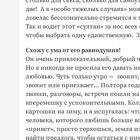
столько для секса, сколько для само
две! А в «особо тяжелых случаях» мож
ловелас бессознательно стремится к т
Так и водит этот «султан» за нос все
чтобы выбрать одну единственную. З
Схожу с ума от его равнодушия!
Он очень привлекательный, добрый че
Но я никогда не просила его давать 
любовью. Чуть только утро — звонит,
звонит или приезжает... Полтора год
звонки, разговоры, встречи пошли на 
вперемешку с успокоительными. Коли
картошки на зиму, и я испугалась: ч
человека, которого любишь больше вс
«привет», просто теряешься, земля из
найти предлога, чтобы остаться с ни