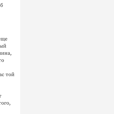
об
еще
ный
чина,
то
ас той
т
того,