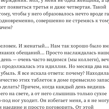
утверждения: мол, у меня не одна женщина, а 
ет ­появиться третья и даже четвертая. Такой
ому, чтобы у него образовалось нечто вроде г
х одновременно, совершенно не стремясь к том
ачем?
ловек. И женатый... Нам так хорошо было вме
никаких обещаний... Просто наслаждалась наш
 день — очень часто видимся (мы коллеги), ве
а продолжалась эта идиллия. Но месяца два на
убыль. Я все искала ответа: почему? Находила.
чество этих таблеток в доме превысило запа
то делать? Причем, когда каждый день видишь
его на свете, а от него слышишь только сухое
-под ног уходит. Он избегает меня, а я не могу
м наедине и просто поговорить. От этой