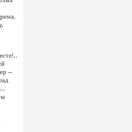
целых
арема.
у,
сте!..
ей
чер —
зад
..
сы