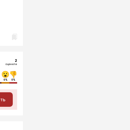
2
оценили
0%
0%
сть