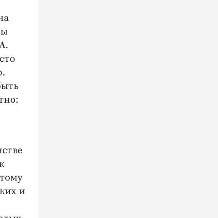
на
мы
А
.
сто
р.
быть
тно:
нстве
к
этому
ких и