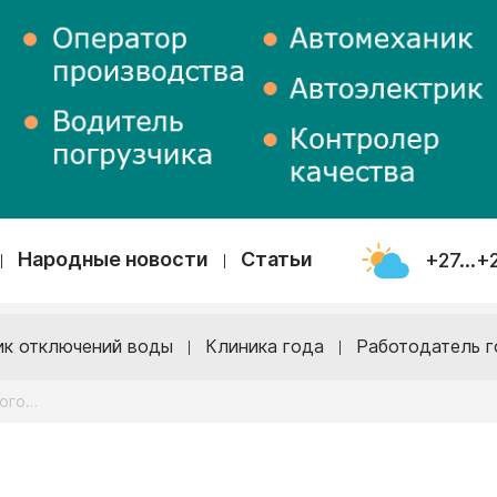
Народные новости
Статьи
+27...+
ик отключений воды
Клиника года
Работодатель г
того…