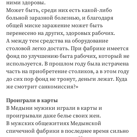
Интересное чтиво
ними здоровы.
Может быть, среди них есть какой-либо
Клиника года
больной заразной болезнью, и благодаря
Бренд года
общей миске заражение может быть
Работодатель года
перенесено на других, здоровых рабочих.
А между тем средства на оборудование
столовой легко достать. При фабрике имеется
фонд по улучшению быта рабочих, который не
используется. В прошлом году была истрачена
часть на приобретение столиков, а в этом году
до сих пор фонд не тронут, деньги лежат. Куда
же смотрит санкомиссия?»
Проиграли в карты
В Медыни мужики играли в карты и
проигрывали даже белье своих жен.
В мужских общежитиях Медынской
спичечной фабрики в последнее время сильно