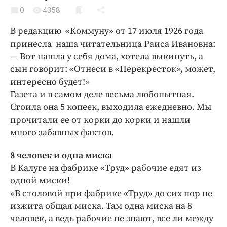
Криминал
0
4358
Культура
В редакцию «Коммуну» от 17 июля 1926 года
Недвижимость и ЖКХ
принесла наша читательница Раиса Ивановна:
Образование
— Вот нашла у себя дома, хотела выкинуть, а
Общество
сын говорит: «Отнеси в «Перекресток», может,
интересно будет!»
Погода
Газета и в самом деле весьма любопытная.
Праздники
Стоила она 5 копеек, выходила ежедневно. Мы
Происшествия
прочитали ее от корки до корки и нашли
Спорт
много забавных фактов.
Экономика и бизнес
8 человек и одна миска
ПРОЕКТЫ
В Калуге на фабрике «Труд» рабочие едят из
одной миски!
Блоги
«В столовой при фабрике «Труд» до сих пор не
Издания
изжита общая миска. Там одна миска на 8
Медиаперсона
человек, а ведь рабочие не знают, все ли между