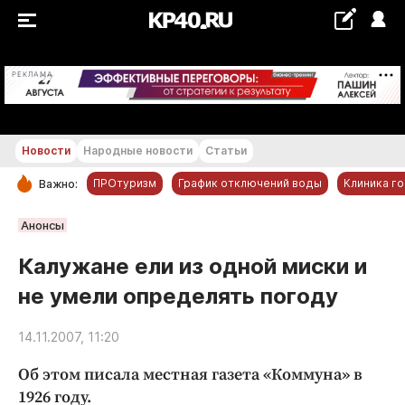
+18...+19 °С
РЕКЛАМА
Новости
Народные новости
Статьи
ПРОтуризм
График отключений воды
Клиника г
Важно:
РУБРИКИ
Анонсы
Обнинск
Калужане ели из одной миски и
Новости компаний
не умели определять погоду
Статьи
Народные новости
14.11.2007, 11:20
Авто и транспорт
Об этом писала местная газета «Коммуна» в
Благоустройство
1926 году.