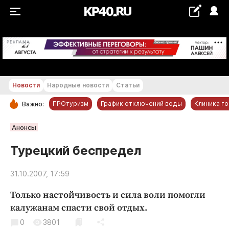
+17...+18 °С
РЕКЛАМА
Новости
Народные новости
Статьи
ПРОтуризм
График отключений воды
Клиника г
Важно:
РУБРИКИ
Анонсы
Обнинск
Турецкий беспредел
Новости компаний
31.10.2007, 17:59
Статьи
Народные новости
Только настойчивость и сила воли помогли
Авто и транспорт
калужанам спасти свой отдых.
Благоустройство
0
3801