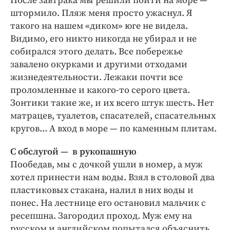
После завтрака мы решили пойти на море —
Интересное чтиво
штормило. Пляж меня просто ужаснул. Я
Клиника года
такого на нашем «диком» юге не видела.
Бренд года
Видимо, его никто никогда не убирал и не
Работодатель года
собирался этого делать. Все побережье
завалено окурками и другими отходами
жизнедеятельности. Лежаки почти все
проломленные и какого-то серого цвета.
Зонтики такие же, и их всего штук шесть. Нет
матрацев, туалетов, спасателей, спасательных
кругов... А вход в море — по каменным плитам.
С обслугой — в рукопашную
Пообедав, мы с дочкой ушли в номер, а муж
хотел принести нам воды. Взял в столовой два
пластиковых стакана, налил в них воды и
понес. На лестнице его остановил мальчик с
ресепшна. Загородил проход. Муж ему на
русском и английском попытался объяснить,