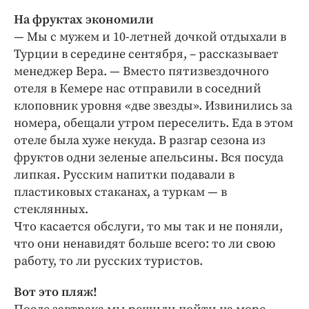
Криминал
На фруктах экономили
Культура
— Мы с мужем и 10-летней дочкой отдыхали в
Недвижимость и ЖКХ
Турции в середине сентября, – рассказывает
менеджер Вера. — Вместо пятизвездочного
Образование
отеля в Кемере нас отправили в соседний
Общество
клоповник уровня «две звезды». Извинились за
Погода
номера, обещали утром переселить. Еда в этом
Праздники
отеле была хуже некуда. В разгар сезона из
Происшествия
фруктов одни зеленые апельсины. Вся посуда
липкая. Русским напитки подавали в
Спорт
пластиковых стаканах, а туркам — в
Экономика и бизнес
стеклянных.
ПРОЕКТЫ
Что касается обслуги, то мы так и не поняли,
что они ненавидят больше всего: то ли свою
Блоги
работу, то ли русских туристов.
Издания
Вот это пляж!
Медиаперсона