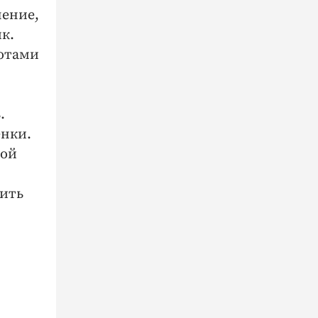
нение,
к.
ботами
.
енки.
бой
рить