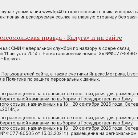
случае упоминания www.kp40.ru как первоисточника информаци
 активная индексируемая ссылка на главную страницу без зак
мсомольская правда - Калуга» и на сайте
н как СМИ Федеральной службой по надзору в сфере связи,
 11 августа 2014 г. Регистрационный номер: Эл №ФС77-58967
– Калуга»
 Пользователей сайта, а также счетчики Яндекс.Метрика, Livein
я в Политике по защите персональных данных.
г по размещению на страницах сетевого издания для размеще
збирательной кампании по выборам в Государственную Думу
го созыва, назначенных на 18 – 20 сентября 2026 года. Сете
.2014г.)
»
г по размещению на страницах сетевого издания для размеще
збирательной кампании по выборам в Государственную Думу
го созыва, назначенных на 18 – 20 сентября 2026 года. Сете
 № ФС77-80505 от 15.03.2021г.), размещение на региональном