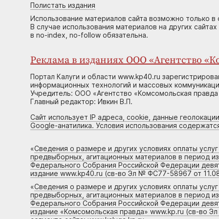
Полистать издания
Использование материалов сайта возможно только в 
В случае использования материалов на других сайтах
в no-index, no-follow обязательна.
Реклама в изданиях ООО «Агентство «Ко
Портал Калуги и области www.kp40.ru зарегистрирова
информационных технологий и массовых коммуникаций
Учредитель: ООО «Агентство «Комсомольская правда 
Главный редактор: Ивкин В.П.
Сайт использует IP адреса, cookie, данные геолокации
Google-анатилика. Условия использования содержатс
«
Сведения о размере и других условиях оплаты услу
предвыборных, агитационных материалов в период и
Федерального Собрания Российской Федерации девято
издание www.kp40.ru (св-во Эл № ФС77-58967 от 11.08
«
Сведения о размере и других условиях оплаты услу
предвыборных, агитационных материалов в период и
Федерального Собрания Российской Федерации девято
издание «Комсомольская правда» www.kp.ru (св-во Эл