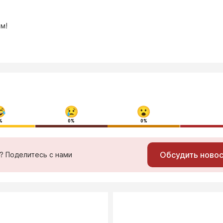
м!
%
0%
0%
Обсудить ново
ь? Поделитесь с нами