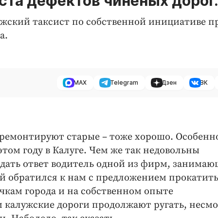
ста дефектов чиненых дорог
ужский таксист по собственной инициативе п
а.
MAX
Telegram
Дзен
ВК
а ремонтируют старые – тоже хорошо. Особенн
этом году в Калуге. Чем же так недовольны
 дать ответ водитель одной из фирм, занима
ий обратился к нам с предложением прокатит
чкам города и на собственном опыте
 калужские дороги продолжают ругать, несм