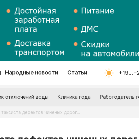
Народные новости
Статьи
+19...+
ик отключений воды
Клиника года
Работодатель г
 таксиста дефектов чиненых дорог…