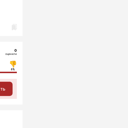
0
оценили
0%
сть