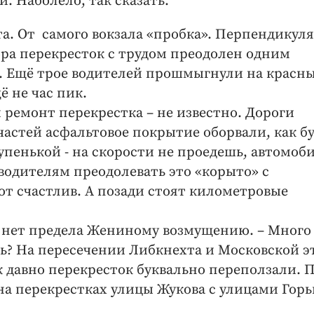
. Наболело, так сказать.
а. От самого вокзала «пробка». Перпендикул
ора перекресток с трудом преодолен одним
. Ещё трое водителей прошмыгнули на красны
ё не час пик.
 ремонт перекрестка – не известно. Дороги
частей асфальтовое покрытие оборвали, как бу
упенькой - на скорости не проедешь, автомоб
водителям преодолевать это «корыто» с
от счастлив. А позади стоят километровые
 – нет предела Жениному возмущению. – Много
ть? На пересечении Либкнехта и Московской э
к давно перекресток буквально переползали. 
 на перекрестках улицы Жукова с улицами Горь