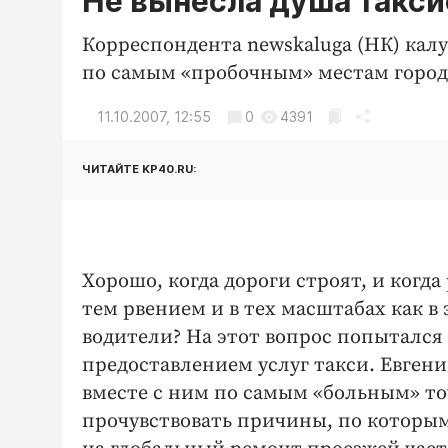
Не вынесла душа такси
Корреспондента newskaluga (НК) кал
по самым «пробочным» местам город
11.10.2007, 12:55
0
4391
ЧИТАЙТЕ KP40.RU:
Хорошо, когда дороги строят, и когд
тем рвением и в тех масштабах как в 
водители? На этот вопрос попытался
предоставлением услуг такси. Евген
вместе с ним по самым «больным» то
прочувствовать причины, по которым