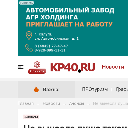
РЕКЛАМА
Новости
Обнинск
ПРОтуризм
Граф
Важно:
Главная
Новости
Анонсы
Не вынесла душа
→
→
→
Анонсы