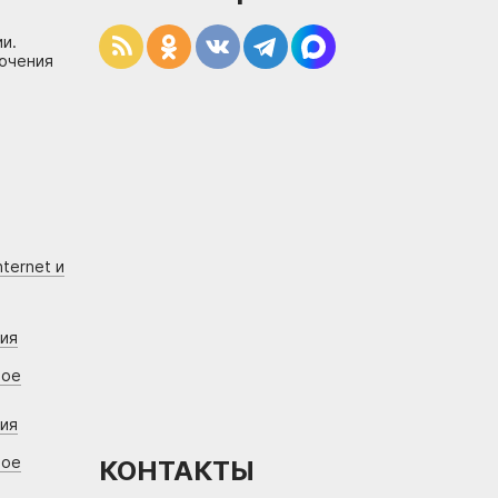
и.
лючения
ternet и
ния
вое
ния
вое
КОНТАКТЫ