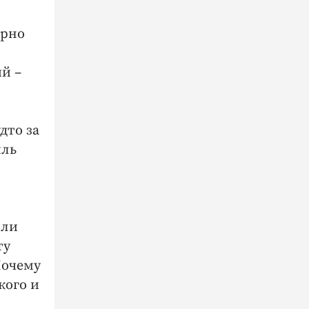
ярно
й –
дто за
иль
 ли
ту
Почему
кого и