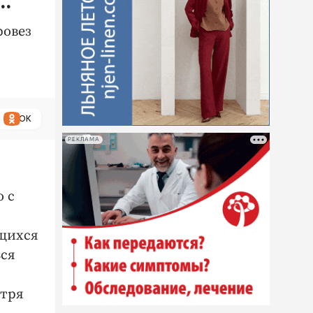
…
ровез
ОК
РЕКЛАМА
о с
ющихся
ься
отря