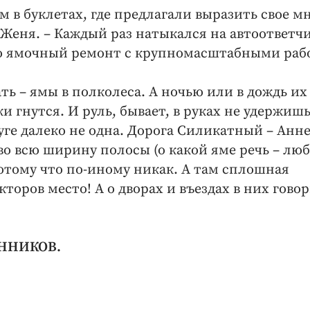
м в буклетах, где предлагали выразить свое м
Женя. – Каждый раз натыкался на автоответчи
Про ямочный ремонт с крупномасштабными ра
ь – ямы в полколеса. А ночью или в дождь их
и гнутся. И руль, бывает, в руках не удержишь
уге далеко не одна. Дорога Силикатный – Анн
о всю ширину полосы (о какой яме речь – лю
потому что по-иному никак. А там сплошная
торов место! А о дворах и въездах в них гово
ИННИКОВ.