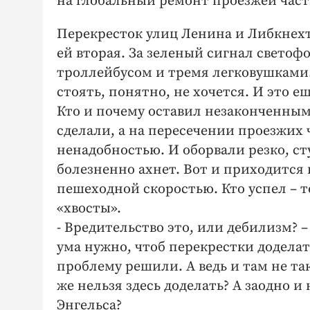
на глобальный ремонт проезжей части
Перекресток улиц Ленина и Либкнехт
ей вторая. За зеленый сигнал светоф
троллейбусом и тремя легковушками
стоять, понятно, не хочется. И это ещ
Кто и почему оставил незаконченным
сделали, а на пересечении проезжих 
ненадобностью. И оборвали резко, ст
болезненно ахнет. Вот и приходится 
пешеходной скоростью. Кто успел – т
«хвосты».
- Вредительство это, или дебилизм?
ума нужно, чтоб перекрестки додела
проблему решили. А ведь и там не та
же нельзя здесь доделать? А заодно и
Энгельса?