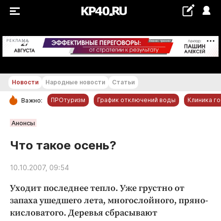
+21...+22 °С
РЕКЛАМА
Новости
Народные новости
Статьи
ПРОтуризм
График отключений воды
Клиника г
Важно:
РУБРИКИ
Анонсы
Обнинск
Что такое осень?
Новости компаний
10.10.2007, 09:54
Статьи
Народные новости
Уходит последнее тепло. Уже грустно от
Авто и транспорт
запаха ушедшего лета, многослойного, пряно-
кисловатого. Деревья сбрасывают
Благоустройство