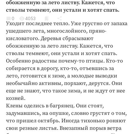
обожженную за лето листву. Кажется, что
Криминал
стволы темнеют, они устали и хотят спать.
Культура
0
4053
Недвижимость и ЖКХ
Уходит последнее тепло. Уже грустно от запаха
ушедшего лета, многослойного, пряно-
Образование
кисловатого. Деревья сбрасывают
Общество
обожженную за лето листву. Кажется, что
Погода
стволы темнеют, они устали и хотят спать.
Праздники
Особенно радостны почему-то птицы. Кто-то
Происшествия
собирается в дорогу, кто-то, отъевшись за
лето, готовится к зиме, а молодые выводки
Спорт
необычайно активны, порхают, дерутся. Они
Экономика и бизнес
еще не знают, что такое зима, и не ждут от нее
ПРОЕКТЫ
козней.
Клены оделись в багрянец. Они стоят,
Блоги
задумавшись, на опушке, словно грустят о том,
Издания
что пришел октябрь. Иногда тихонько роняют
Медиаперсона
свои резные листья. Внезапный порыв ветра