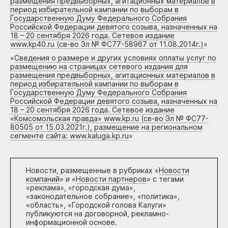
размещения предвыборных, агитационных материалов в
период избирательной кампании по выборам в
Государственную Думу Федерального Собрания
Российской Федерации девятого созыва, назначенных на
18 – 20 сентября 2026 года. Сетевое издание
www.kp40.ru (св-во Эл № ФС77-58967 от 11.08.2014г.)
»
«
Сведения о размере и других условиях оплаты услуг по
размещению на страницах сетевого издания для
размещения предвыборных, агитационных материалов в
период избирательной кампании по выборам в
Государственную Думу Федерального Собрания
Российской Федерации девятого созыва, назначенных на
18 – 20 сентября 2026 года. Сетевое издание
«Комсомольская правда» www.kp.ru (св-во Эл № ФС77-
80505 от 15.03.2021г.), размещение на региональном
сегменте сайта: www.kaluga.kp.ru
»
Новости, размещенные в рубриках «
Новости
компаний
» и «
Новости партнеров
» с тегами
«реклама», «городская дума»,
«законодательное собрание», «политика»,
«область», «Городской голова Калуги»
публикуются на договорной, рекламно-
информационной основе.