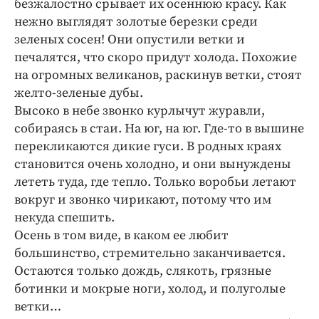
безжалостно срывает их осеннюю красу. Как
Интересное чтиво
нежно выглядят золотые березки среди
Клиника года
зеленых сосен! Они опустили ветки и
Бренд года
печалятся, что скоро придут холода. Похожие
Работодатель года
на огромных великанов, раскинув ветки, стоят
желто-зеленые дубы.
Высоко в небе звонко курлычут журавли,
собираясь в стаи. На юг, на юг. Где-то в вышине
перекликаются дикие гуси. В родных краях
становится очень холодно, и они вынуждены
лететь туда, где тепло. Только воробьи летают
вокруг и звонко чирикают, потому что им
некуда спешить.
Осень в том виде, в каком ее любит
большинство, стремительно заканчивается.
Остаются только дождь, слякоть, грязные
ботинки и мокрые ноги, холод, и полуголые
ветки…