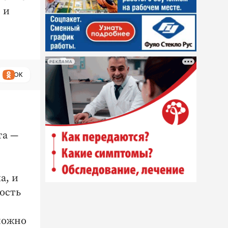
 и
РЕКЛАМА
ОК
та —
а, и
ость
можно