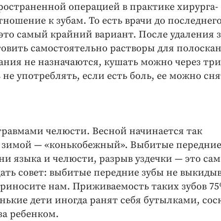
пространенной операцией в практике хирурга-
тношение к зубам. То есть врачи до последнег
 это самый крайний вариант. После удаления 
товить самостоятельно растворы для полоска
ния не назначаются, кушать можно через три 
не употреблять, если есть боль, ее можно сня
травмами челюсти. Весной начинается так
 зимой — «конькобежный». Выбитые передние
 языка и челюсти, разрыв уздечки — это са
ать совет: выбитые передние зубы не выкидыв
приносите нам. Приживаемость таких зубов 75
нькие дети иногда ранят себя бутылками, сос
за ребенком.