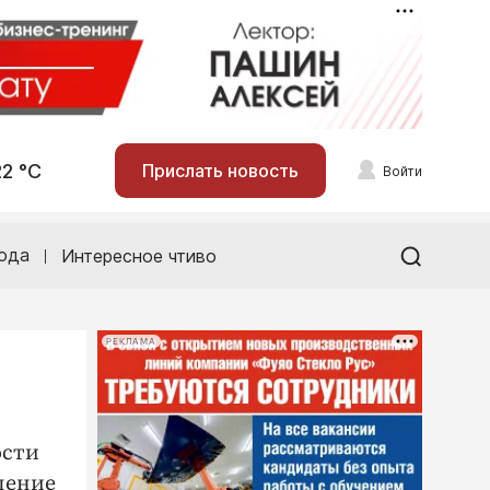
22 °С
Прислать новость
Войти
ода
Интересное чтиво
РЕКЛАМА
ости
вление