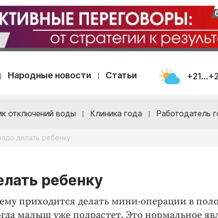
Народные новости
Статьи
+21...+
ик отключений воды
Клиника года
Работодатель г
надо делать ребенку
елать ребенку
 ему приходится делать мини-операции в пол
 когда малыш уже подрастет. Это нормальное я