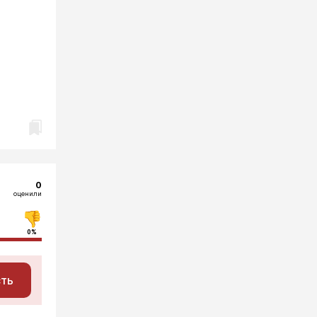
0
оценили
0%
сть