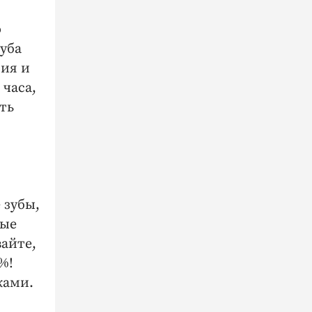
о
зуба
ния и
часа,
ть
 зубы,
мые
айте,
%!
ками.