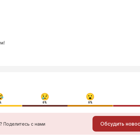
м!
%
0%
0%
Обсудить ново
ь? Поделитесь с нами