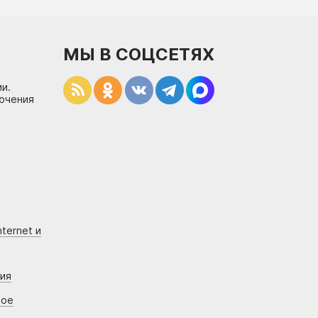
МЫ В СОЦСЕТЯХ
и.
лючения
ternet и
ния
вое