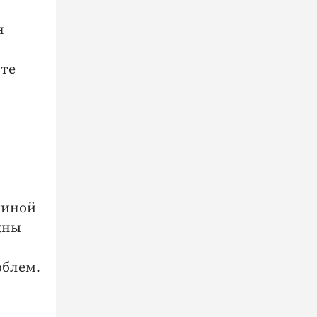
я
сте
чиной
жны
облем.