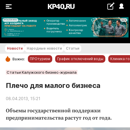
РЕКЛАМА
+18...+19 °С
Новости
Народные новости
Статьи
ПРОтуризм
График отключений воды
Клиника г
Важно:
РУБРИКИ
Статьи Калужского бизнес-журнала
Обнинск
Плечо для малого бизнеса
Новости компаний
08.04.2013, 15:21
Статьи
Народные новости
Объемы государственной поддержки
Авто и транспорт
предпринимательства растут год от года.
Благоустройство