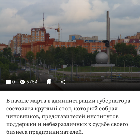
Криминал
Культура
Недвижимость и ЖКХ
Образование
Общество
Погода
Праздники
Происшествия
Спорт
0
5754
Экономика и бизнес
В начале марта в администрации губернатора
ПРОЕКТЫ
состоялся круглый стол, который собрал
Блоги
чиновников, представителей институтов
Издания
поддержки и небезразличных к судьбе своего
бизнеса предпринимателей.
Медиаперсона