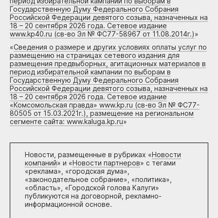
период избирательной кампании по выборам в
Государственную Думу Федерального Собрания
Российской Федерации девятого созыва, назначенных на
18 – 20 сентября 2026 года. Сетевое издание
www.kp40.ru (св-во Эл № ФС77-58967 от 11.08.2014г.)
»
«
Сведения о размере и других условиях оплаты услуг по
размещению на страницах сетевого издания для
размещения предвыборных, агитационных материалов в
период избирательной кампании по выборам в
Государственную Думу Федерального Собрания
Российской Федерации девятого созыва, назначенных на
18 – 20 сентября 2026 года. Сетевое издание
«Комсомольская правда» www.kp.ru (св-во Эл № ФС77-
80505 от 15.03.2021г.), размещение на региональном
сегменте сайта: www.kaluga.kp.ru
»
Новости, размещенные в рубриках «
Новости
компаний
» и «
Новости партнеров
» с тегами
«реклама», «городская дума»,
«законодательное собрание», «политика»,
«область», «Городской голова Калуги»
публикуются на договорной, рекламно-
информационной основе.