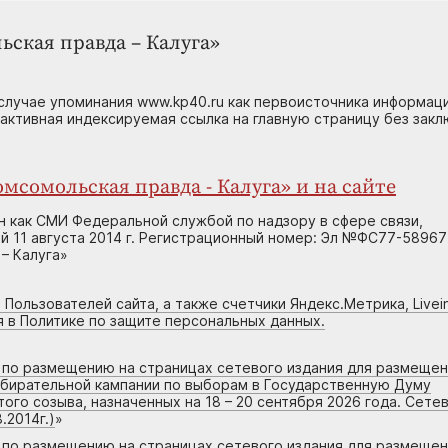
ьская правда – Калуга»
случае упоминания www.kp40.ru как первоисточника информаци
 активная индексируемая ссылка на главную страницу без зак
мсомольская правда - Калуга» и на сайте
н как СМИ Федеральной службой по надзору в сфере связи,
 11 августа 2014 г. Регистрационный номер: Эл №ФС77-58967
– Калуга»
 Пользователей сайта, а также счетчики Яндекс.Метрика, Livein
я в Политике по защите персональных данных.
г по размещению на страницах сетевого издания для размеще
збирательной кампании по выборам в Государственную Думу
го созыва, назначенных на 18 – 20 сентября 2026 года. Сете
.2014г.)
»
г по размещению на страницах сетевого издания для размеще