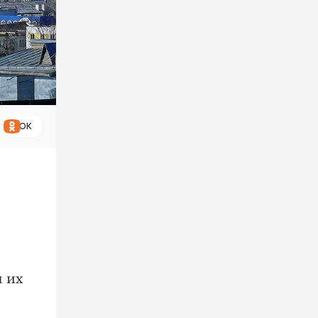
ОК
я их