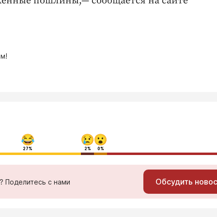
женные пошлины,— сообщается на сайте
м!
27%
2%
0%
Обсудить ново
ь? Поделитесь с нами