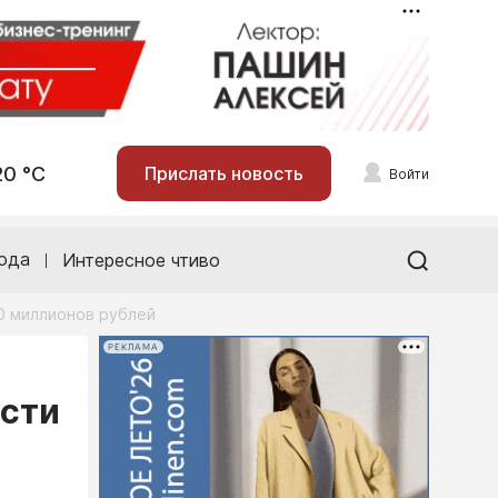
20 °С
Прислать новость
Войти
ода
Интересное чтиво
0 миллионов рублей
РЕКЛАМА
асти