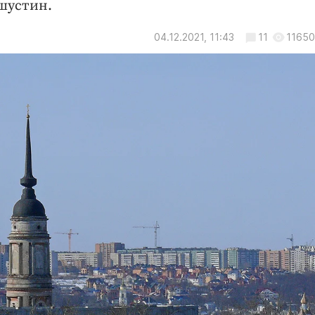
шустин.
04.12.2021, 11:43
11
11650