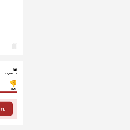
88
оценили
35%
сть