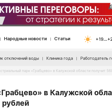
Народные новости
Статьи
+19...+
ик отключений воды
Клиника года
Работодатель г
стриальный парк «Грабцево» в Калужской области получит 56
Грабцево» в Калужской обл
 рублей