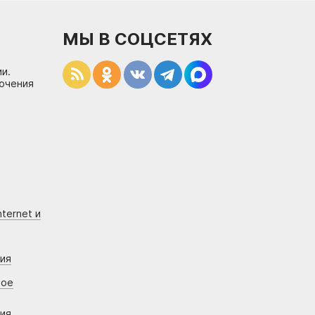
МЫ В СОЦСЕТЯХ
и.
лючения
ternet и
ния
вое
ния