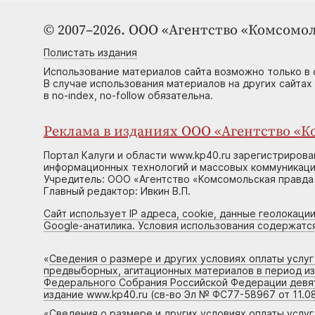
© 2007–2026. ООО «Агентство «Комсомол
Полистать издания
Использование материалов сайта возможно только в 
В случае использования материалов на других сайтах
в no-index, no-follow обязательна.
Реклама в изданиях ООО «Агентство «Ко
Портал Калуги и области www.kp40.ru зарегистрирова
информационных технологий и массовых коммуникаций
Учредитель: ООО «Агентство «Комсомольская правда 
Главный редактор: Ивкин В.П.
Сайт использует IP адреса, cookie, данные геолокации
Google-анатилика. Условия использования содержатс
«
Сведения о размере и других условиях оплаты услу
предвыборных, агитационных материалов в период и
Федерального Собрания Российской Федерации девято
издание www.kp40.ru (св-во Эл № ФС77-58967 от 11.08
«
Сведения о размере и других условиях оплаты услу