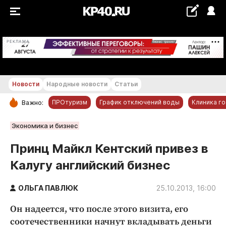
+20...+21 °С
РЕКЛАМА
Новости
Народные новости
Статьи
ПРОтуризм
График отключений воды
Клиника г
Важно:
РУБРИКИ
Экономика и бизнес
Обнинск
Принц Майкл Кентский привез в
Новости компаний
Калугу английский бизнес
Статьи
Народные новости
ОЛЬГА ПАВЛЮК
25.10.2013, 16:00
Авто и транспорт
Он надеется, что после этого визита, его
Благоустройство
соотечественники начнут вкладывать деньги