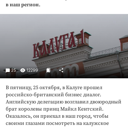
Криминал
в наш регион.
Культура
Недвижимость и ЖКХ
Образование
Общество
Погода
Праздники
Происшествия
25
12299
Спорт
Экономика и бизнес
В пятницу, 25 октября, в Калуге прошел
ПРОЕКТЫ
российско-британский бизнес диалог.
Английскую делегацию возглавил двоюродный
Блоги
брат королевы принц Майкл Кентский.
Издания
Оказалось, он приехал в наш город, чтобы
Медиаперсона
своими глазами посмотреть на калужское