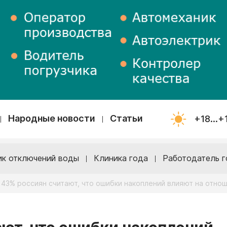
Народные новости
Статьи
+18...+
ик отключений воды
Клиника года
Работодатель г
 43% россиян считают, что ошибки накоплений влияют на отно