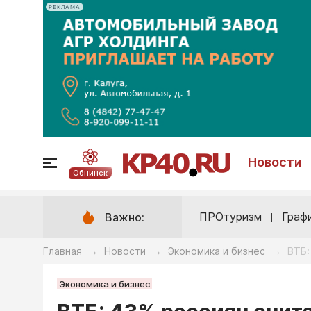
РЕКЛАМА
Новости
Обнинск
ПРОтуризм
Граф
Важно:
Главная
Новости
Экономика и бизнес
ВТБ:
→
→
→
Экономика и бизнес