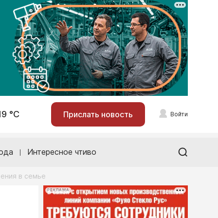
19 °С
Прислать новость
Войти
ода
Интересное чтиво
шения в семье
РЕКЛАМА