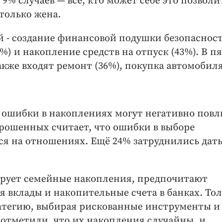
 9% случаев — все, кто может себе это позволи
 только жена.
 - создание финансовой подушки безопасност
) и накопление средств на отпуск (43%). В п
кже входят ремонт (36%), покупка автомобиля
о ошибки в накоплениях могут негативно повл
прошенных считает, что ошибки в выборе
я на отношениях. Ещё 24% затруднились дат
ирует семейные накопления, предпочитают
 вклады и накопительные счета в банках. То
атегию, выбирая рискованные инструменты и
 отметили, что их накопления случайны, и