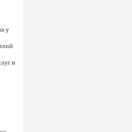
я у
силий
луг и