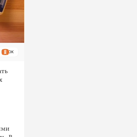
ОК
ать
х
ями