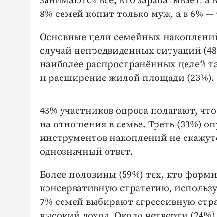
занимаются все, кто зарабатывает, а в
8% семей копит только муж, а в 6% —
Основные цели семейных накоплений
случай непредвиденных ситуаций (48%
наиболее распространённых целей та
и расширение жилой площади (23%).
43% участников опроса полагают, чт
на отношения в семье. Треть (33%) о
инструментов накоплений не скажутс
однозначный ответ.
Более половины (59%) тех, кто форм
консервативную стратегию, используя
7% семей выбирают агрессивную стр
высокий доход. Около четверти (24%)