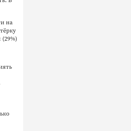
ть. В
и на
ятёрку
 (29%)
иять
ь
лько