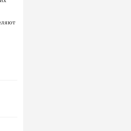
ких
еляют