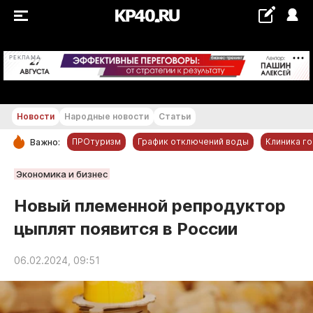
+23...+24 °С
РЕКЛАМА
Новости
Народные новости
Статьи
ПРОтуризм
График отключений воды
Клиника г
Важно:
РУБРИКИ
Экономика и бизнес
Обнинск
Новый племенной репродуктор
Новости компаний
цыплят появится в России
Статьи
Народные новости
06.02.2024, 09:51
Авто и транспорт
Благоустройство