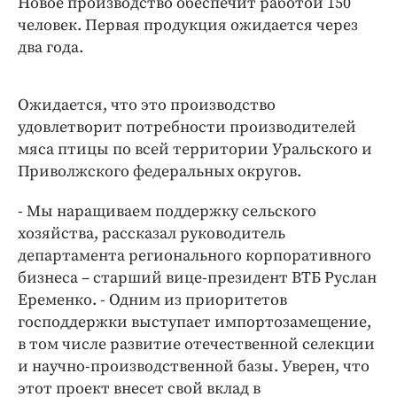
Новое производство обеспечит работой 150
Интересное чтиво
человек. Первая продукция ожидается через
Клиника года
два года.
Бренд года
Работодатель года
Ожидается, что это производство
удовлетворит потребности производителей
мяса птицы по всей территории Уральского и
Приволжского федеральных округов.
- Мы наращиваем поддержку сельского
хозяйства, рассказал руководитель
департамента регионального корпоративного
бизнеса – старший вице-президент ВТБ Руслан
Еременко. - Одним из приоритетов
господдержки выступает импортозамещение,
в том числе развитие отечественной селекции
и научно-производственной базы. Уверен, что
этот проект внесет свой вклад в