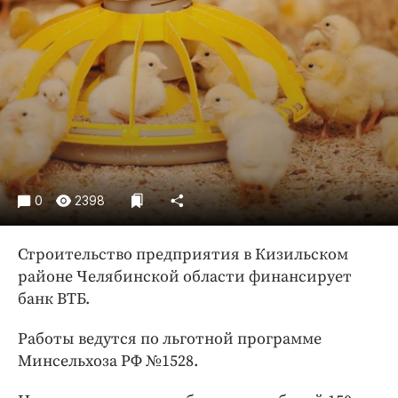
Криминал
Культура
Недвижимость и ЖКХ
Образование
Общество
Погода
Праздники
Происшествия
0
2398
Спорт
Экономика и бизнес
Строительство предприятия в Кизильском
районе Челябинской области финансирует
ПРОЕКТЫ
банк ВТБ.
Блоги
Работы ведутся по льготной программе
Издания
Минсельхоза РФ №1528.
Медиаперсона