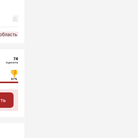
 область
74
оценили
97%
сть