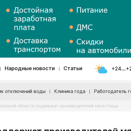
Народные новости
Статьи
+24...+
ик отключений воды
Клиника года
Работодатель г
лужской области поддержат производителей мяса птицы