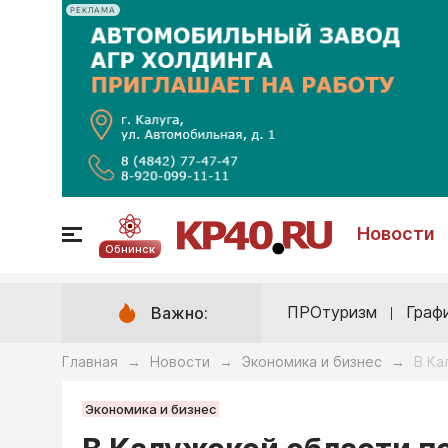
РЕКЛАМА
Новости
Обнинск
ПРОтуризм
Граф
Важно:
Главная
Новости
Экономика и бизнес
В Ка
→
→
→
Экономика и бизнес