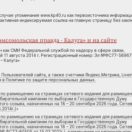
случае упоминания www.kp40.ru как первоисточника информаци
 активная индексируемая ссылка на главную страницу без зак
мсомольская правда - Калуга» и на сайте
н как СМИ Федеральной службой по надзору в сфере связи,
 11 августа 2014 г. Регистрационный номер: Эл №ФС77-58967
– Калуга»
 Пользователей сайта, а также счетчики Яндекс.Метрика, Livein
я в Политике по защите персональных данных.
г по размещению на страницах сетевого издания для размеще
збирательной кампании по выборам в Государственную Думу
го созыва, назначенных на 18 – 20 сентября 2026 года. Сете
.2014г.)
»
г по размещению на страницах сетевого издания для размеще
збирательной кампании по выборам в Государственную Думу
го созыва, назначенных на 18 – 20 сентября 2026 года. Сете
 № ФС77-80505 от 15.03.2021г.), размещение на региональном