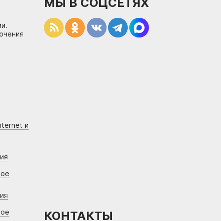
МЫ В СОЦСЕТЯХ
и.
лючения
ternet и
ния
вое
ния
вое
КОНТАКТЫ