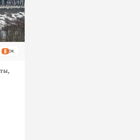
ОК
ты,