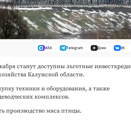
MAX
Telegram
Дзен
ВК
екабря станут доступны льготные инвесткреди
хозяйства Калужской области.
упку техники и оборудования, а также
цеводческих комплексов.
ть производство мяса птицы.