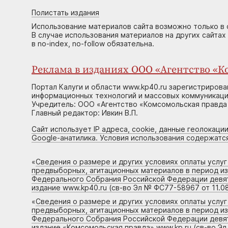
Полистать издания
Использование материалов сайта возможно только в 
В случае использования материалов на других сайтах
в no-index, no-follow обязательна.
Реклама в изданиях ООО «Агентство «Ко
Портал Калуги и области www.kp40.ru зарегистрирова
информационных технологий и массовых коммуникаций
Учредитель: ООО «Агентство «Комсомольская правда 
Главный редактор: Ивкин В.П.
Сайт использует IP адреса, cookie, данные геолокации
Google-анатилика. Условия использования содержатс
«
Сведения о размере и других условиях оплаты услу
предвыборных, агитационных материалов в период и
Федерального Собрания Российской Федерации девято
издание www.kp40.ru (св-во Эл № ФС77-58967 от 11.08
«
Сведения о размере и других условиях оплаты услу
предвыборных, агитационных материалов в период и
Федерального Собрания Российской Федерации девято
издание «Комсомольская правда» www.kp.ru (св-во Эл