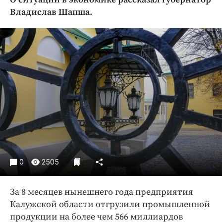
Криминал
Владислав Шапша.
Культура
Недвижимость и ЖКХ
Образование
Общество
Погода
Праздники
Происшествия
Спорт
Экономика и бизнес
ПРОЕКТЫ
0
2505
Блоги
За 8 месяцев нынешнего года предприятия
Издания
Калужской области отгрузили промышленной
Медиаперсона
продукции на более чем 566 миллиардов