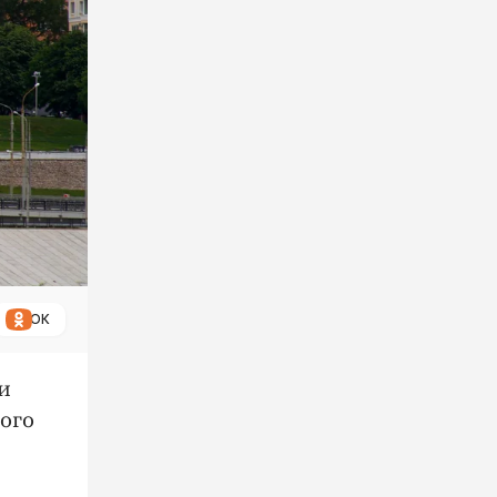
ОК
ии
ого