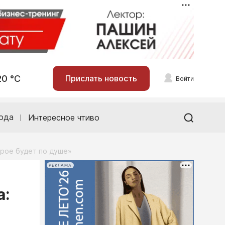
20 °С
Прислать новость
Войти
ода
Интересное чтиво
орое будет по душе»
РЕКЛАМА
а: