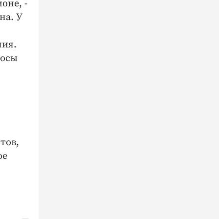
оне, -
на. У
ния.
росы
тов,
ое