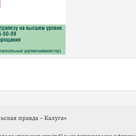
ьская правда – Калуга»
случае упоминания www.kp40.ru как первоисточника информаци