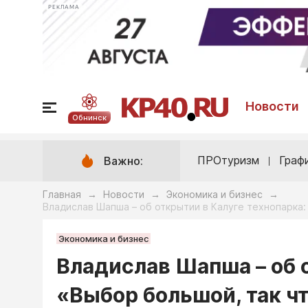
РЕКЛАМА
Новости
Обнинск
ПРОтуризм
Граф
Важно:
Главная
Новости
Экономика и бизнес
→
→
→
Владислав Шапша – об открытии в Калуге технопарка:
Экономика и бизнес
Владислав Шапша – об 
«Выбор большой, так ч