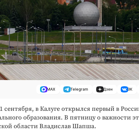
MAX
Telegram
Дзен
ВК
 21 сентября, в Калуге открылся первый в Росс
ьного образования. В пятницу о важности эт
ской области Владислав Шапша.