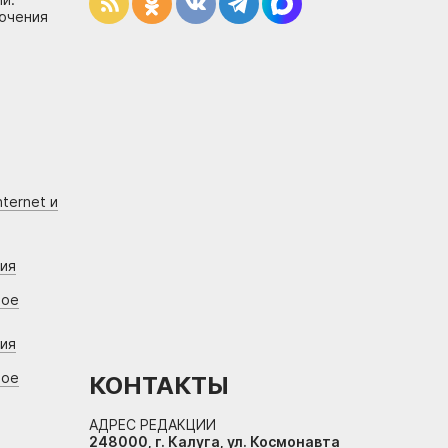
лючения
ternet и
ния
вое
ния
вое
КОНТАКТЫ
АДРЕС РЕДАКЦИИ
248000, г. Калуга, ул. Космонавта