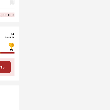
ернатор
14
оценили
7%
сть