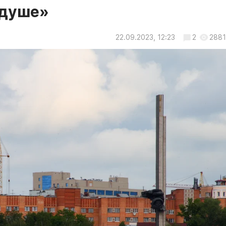
 душе»
22.09.2023, 12:23
2
2881