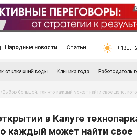
Народные новости
Статьи
+19...+
ик отключений воды
Клиника года
Работодатель г
 «Выбор большой, так что каждый может найти свое дело, кот
открытии в Калуге технопарк
то каждый может найти свое