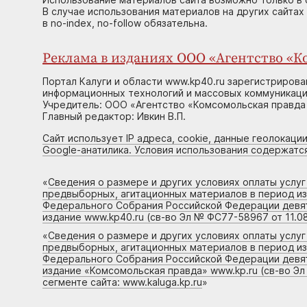
В случае использования материалов на других сайтах
в no-index, no-follow обязательна.
Реклама в изданиях ООО «Агентство «Ко
Портал Калуги и области www.kp40.ru зарегистрирова
информационных технологий и массовых коммуникаций
Учредитель: ООО «Агентство «Комсомольская правда 
Главный редактор: Ивкин В.П.
Сайт использует IP адреса, cookie, данные геолокации
Google-анатилика. Условия использования содержатс
«
Сведения о размере и других условиях оплаты услу
предвыборных, агитационных материалов в период и
Федерального Собрания Российской Федерации девято
издание www.kp40.ru (св-во Эл № ФС77-58967 от 11.08
«
Сведения о размере и других условиях оплаты услу
предвыборных, агитационных материалов в период и
Федерального Собрания Российской Федерации девято
издание «Комсомольская правда» www.kp.ru (св-во Эл
сегменте сайта: www.kaluga.kp.ru
»