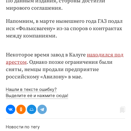
По данным издания, стороны достигли
Интересное чтиво
мирового соглашения.
Клиника года
Бренд года
Напомним, в марте нынешнего года ГАЗ подал
Работодатель года
иск «Фольксвагену» из-за споров о контрактах
между компаниями.
Некоторое время завод в Калуге
находился под
арестом
. Однако позже ограничения были
сняты, немцы продали предприятие
российскому «Авилону» в мае.
Нашли в тексте ошибку?
Выделите её и нажмите сюда!
Новости по тегу