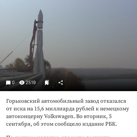
Криминал
Культура
Недвижимость и ЖКХ
Образование
Общество
Погода
Праздники
Происшествия
Спорт
0
2519
Экономика и бизнес
ПРОЕКТЫ
Горьковский автомобильный завод отказался
от иска на 15,6 миллиарда рублей к немецкому
Блоги
автоконцерну Volkswagen. Во вторник, 5
Издания
сентября, об этом сообщило издание РБК.
Медиаперсона