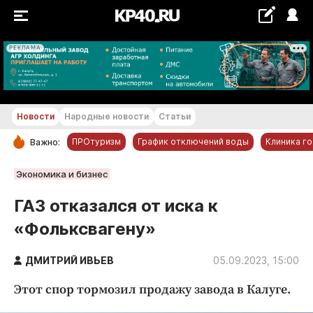
РЕКЛАМА
+21...+22 °С
Новости
Народные новости
Статьи
ПРОтуризм
График отключений воды
Клиника г
Важно:
РУБРИКИ
Экономика и бизнес
Обнинск
ГАЗ отказался от иска к
Новости компаний
«Фольксвагену»
Статьи
Народные новости
ДМИТРИЙ ИВЬЕВ
05.09.2023, 15:00
Авто и транспорт
Этот спор тормозил продажу завода в Калуге.
Благоустройство