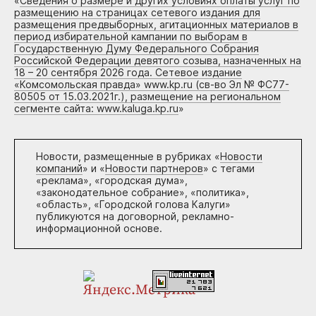
«
Сведения о размере и других условиях оплаты услуг по
размещению на страницах сетевого издания для
размещения предвыборных, агитационных материалов в
период избирательной кампании по выборам в
Государственную Думу Федерального Собрания
Российской Федерации девятого созыва, назначенных на
18 – 20 сентября 2026 года. Сетевое издание
«Комсомольская правда» www.kp.ru (св-во Эл № ФС77-
80505 от 15.03.2021г.), размещение на региональном
сегменте сайта: www.kaluga.kp.ru
»
Новости, размещенные в рубриках «
Новости
компаний
» и «
Новости партнеров
» с тегами
«реклама», «городская дума»,
«законодательное собрание», «политика»,
«область», «Городской голова Калуги»
публикуются на договорной, рекламно-
информационной основе.