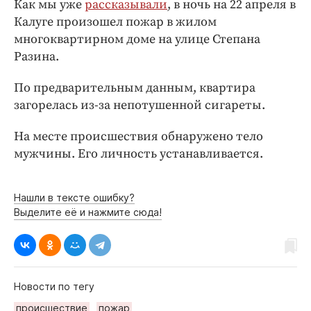
Как мы уже
рассказывали
, в ночь на 22 апреля в
Интересное чтиво
Калуге произошел пожар в жилом
Клиника года
многоквартирном доме на улице Степана
Бренд года
Разина.
Работодатель года
По предварительным данным, квартира
загорелась из-за непотушенной сигареты.
На месте происшествия обнаружено тело
мужчины. Его личность устанавливается.
Нашли в тексте ошибку?
Выделите её и нажмите сюда!
Новости по тегу
происшествие
пожар