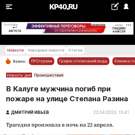
+29...+30 °С
РЕКЛАМА
Новости
Народные новости
Статьи
ПРОтуризм
График отключений воды
Клиника г
Важно:
РУБРИКИ
Новость дня
Происшествия
Обнинск
В Калуге мужчина погиб при
Новости компаний
пожаре на улице Степана Разина
Статьи
Народные новости
ДМИТРИЙ ИВЬЕВ
22.04.2023, 13:41
Авто и транспорт
Трагедия произошла в ночь на 22 апреля.
Благоустройство