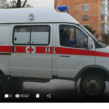
Криминал
Культура
Недвижимость и ЖКХ
Образование
Общество
Погода
Праздники
Происшествия
Спорт
Экономика и бизнес
ПРОЕКТЫ
Блоги
Издания
0
6042
Медиаперсона