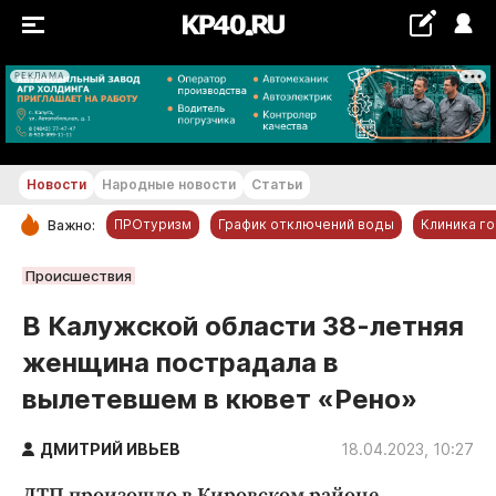
РЕКЛАМА
+12...+13 °С
Новости
Народные новости
Статьи
ПРОтуризм
График отключений воды
Клиника г
Важно:
РУБРИКИ
Происшествия
Обнинск
В Калужской области 38-летняя
Новости компаний
женщина пострадала в
Статьи
вылетевшем в кювет «Рено»
Народные новости
Авто и транспорт
ДМИТРИЙ ИВЬЕВ
18.04.2023, 10:27
Благоустройство
ДТП произошло в Кировском районе.