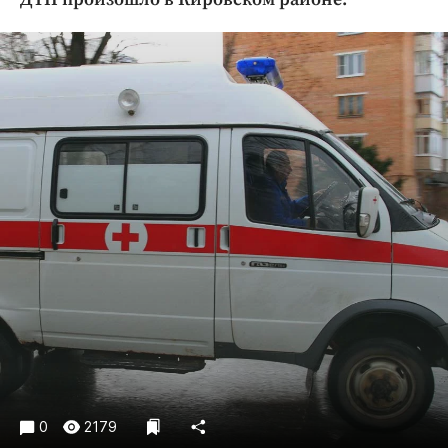
Криминал
Культура
Недвижимость и ЖКХ
Образование
Общество
Погода
Праздники
Происшествия
Спорт
Экономика и бизнес
ПРОЕКТЫ
Блоги
Издания
Медиаперсона
0
2179