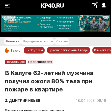
РЕКЛАМА
+21...+22 °С
Новости
Народные новости
Статьи
ПРОтуризм
График отключений воды
Клиника г
Важно:
РУБРИКИ
Новость дня
Происшествия
Обнинск
В Калуге 62-летний мужчина
Новости компаний
получил ожоги 80% тела при
Статьи
пожаре в квартире
Народные новости
Авто и транспорт
ДМИТРИЙ ИВЬЕВ
18.04.2023, 09:16
Благоустройство
Врачи пытаются его спасти.