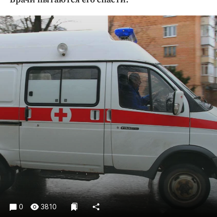
Криминал
Культура
Недвижимость и ЖКХ
Образование
Общество
Погода
Праздники
Происшествия
Спорт
Экономика и бизнес
ПРОЕКТЫ
Блоги
Издания
Медиаперсона
0
3810