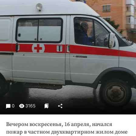
Криминал
Культура
Недвижимость и ЖКХ
Образование
Общество
Погода
Праздники
Происшествия
Спорт
Экономика и бизнес
ПРОЕКТЫ
0
3165
Блоги
Издания
Вечером воскресенья, 16 апреля, начался
Медиаперсона
пожар в частном двухквартирном жилом доме