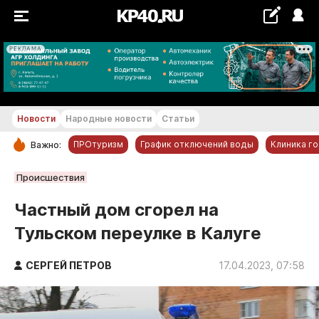
РЕКЛАМА
+26...+27 °С
Новости
Народные новости
Статьи
ПРОтуризм
График отключений воды
Клиника г
Важно:
РУБРИКИ
Происшествия
Обнинск
Частный дом сгорел на
Новости компаний
Тульском переулке в Калуге
Статьи
Народные новости
СЕРГЕЙ ПЕТРОВ
17.04.2023, 07:58
Авто и транспорт
Благоустройство