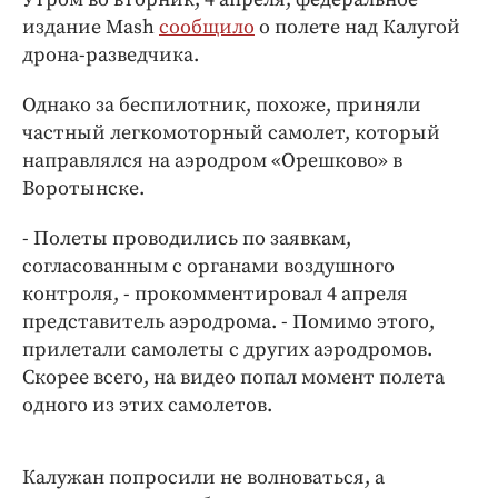
Интересное чтиво
издание Mash
сообщило
о полете над Калугой
Клиника года
дрона-разведчика.
Бренд года
Однако за беспилотник, похоже, приняли
Работодатель года
частный легкомоторный самолет, который
направлялся на аэродром «Орешково» в
Воротынске.
- Полеты проводились по заявкам,
согласованным с органами воздушного
контроля, - прокомментировал 4 апреля
представитель аэродрома. - Помимо этого,
прилетали самолеты с других аэродромов.
Скорее всего, на видео попал момент полета
одного из этих самолетов.
Калужан попросили не волноваться, а