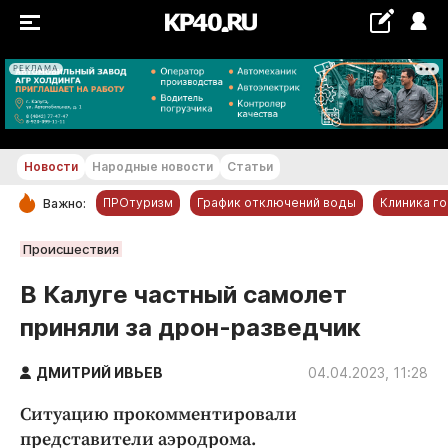
РЕКЛАМА
+20...+21 °С
Новости
Народные новости
Статьи
ПРОтуризм
График отключений воды
Клиника г
Важно:
РУБРИКИ
Происшествия
Обнинск
В Калуге частный самолет
Новости компаний
приняли за дрон-разведчик
Статьи
Народные новости
ДМИТРИЙ ИВЬЕВ
04.04.2023, 11:28
Авто и транспорт
Ситуацию прокомментировали
Благоустройство
представители аэродрома.